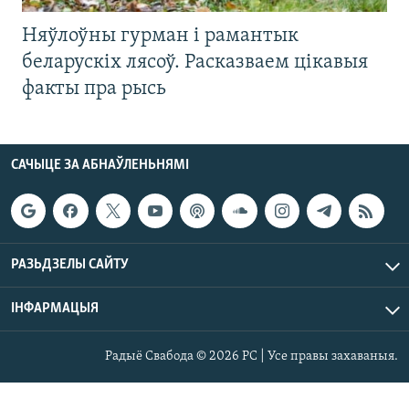
Няўлоўны гурман і рамантык
беларускіх лясоў. Расказваем цікавыя
факты пра рысь
САЧЫЦЕ ЗА АБНАЎЛЕНЬНЯМІ
РАЗЬДЗЕЛЫ САЙТУ
ІНФАРМАЦЫЯ
Радыё Свабода © 2026 РС | Усе правы захаваныя.