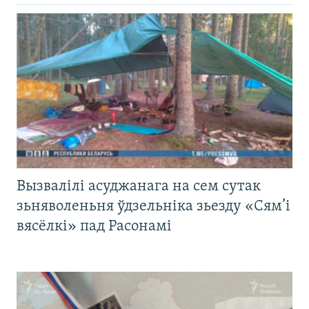
Вызвалілі асуджанага на сем сутак
зьняволеньня ўдзельніка зьезду «Сям’і
вясёлкі» пад Расонамі