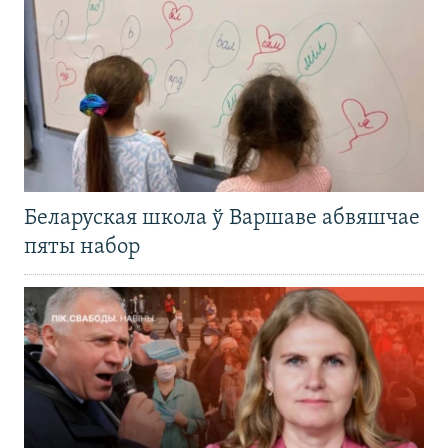
Беларуская школа ў Варшаве абвяшчае
пяты набор