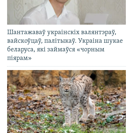
Шантажаваў украінскіх валянтэраў,
вайскоўцаў, палітыкаў. Украіна шукае
беларуса, які займаўся «чорным
піярам»