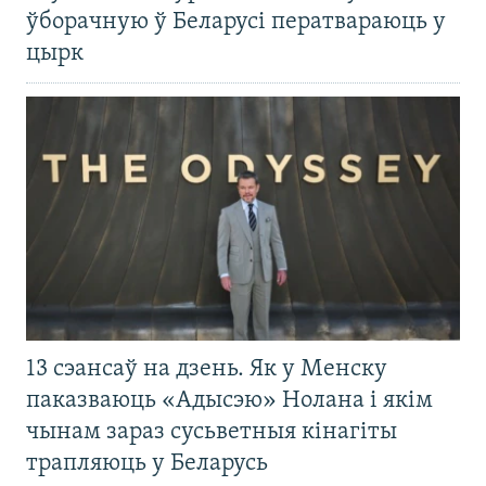
ўборачную ў Беларусі ператвараюць у
цырк
13 сэансаў на дзень. Як у Менску
паказваюць «Адысэю» Нолана і якім
чынам зараз сусьветныя кінагіты
трапляюць у Беларусь