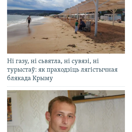
Ні газу, ні сьвятла, ні сувязі, ні
турыстаў: як праходзіць лягістычная
блякада Крыму