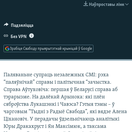
КУЛЬТУРА
МОВА
Наўпроставы лінк
КАЛЯНДАР
НА ХВАЛЯХ СВАБОДЫ
Падзяліцца
Без VPN
Зрабіце Свабоду прыярытэтнай крыніцай ў Google
Паляваньне супраць незалежных СМІ: рэха
“паляўнічай” справы і палітычная “зачыстка.
Справа Аўтуховіча: першая ў Беларусі справа аб
тэрарызме. На далёкай Арынока: які плён
сяброўства Лукашэнкі і Чавэса? Гэтыя тэмы – ў
чарговым “Тыдні з Радыё Свабода”, які вядзе Алена
Ціхановіч. У перадачы ўдзельнічаюць аналітыкі
Юры Дракахруст і Ян Максімюк, а таксама