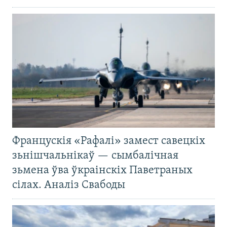
Францускія «Рафалі» замест савецкіх
зьнішчальнікаў — сымбалічная
зьмена ўва ўкраінскіх Паветраных
сілах. Аналіз Свабоды