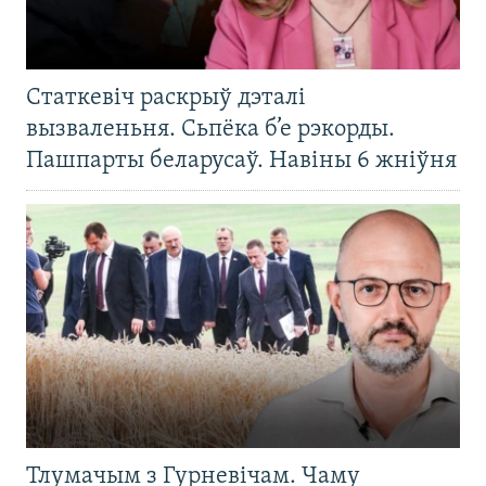
Статкевіч раскрыў дэталі
вызваленьня. Сьпёка б’е рэкорды.
Пашпарты беларусаў. Навіны 6 жніўня
Тлумачым з Гурневічам. Чаму