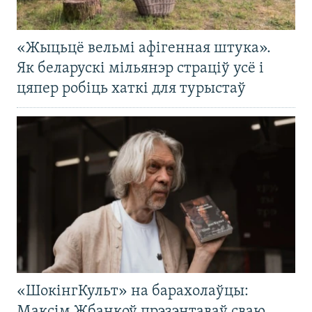
«Жыцьцё вельмі афігенная штука».
Як беларускі мільянэр страціў усё і
цяпер робіць хаткі для турыстаў
«ШокінгКульт» на барахолаўцы:
Максім Жбанкоў прэзэнтаваў сваю