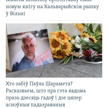
новую кнігу на Кальварыйскім рынку
ў Вільні
Хто забіў Паўла Шарамета?
Расказваем, што пра гэта вядома
празь дзесяць гадоў і дзе цяпер
асноўныя падазраваныя