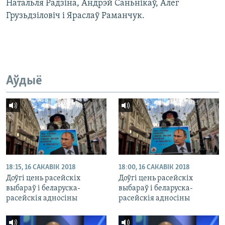
Натальля Радзіна, Андрэй Саньнікаў, Алег
Грузьдзіловіч і Яраслаў Раманчук.
Аўдыё
18:15, 16 САКАВІК 2018
18:00, 16 САКАВІК 2018
Доўгі цень расейскіх
Доўгі цень расейскіх
выбараў і беларуска-
выбараў і беларуска-
расейскія адносіны
расейскія адносіны