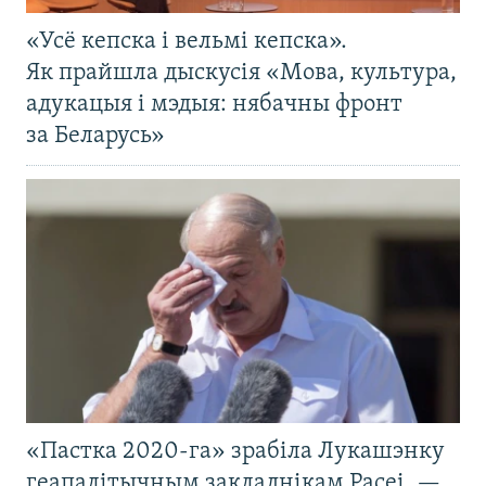
«Усё кепска і вельмі кепска».
Як прайшла дыскусія «Мова, культура,
адукацыя і мэдыя: нябачны фронт
за Беларусь»
«Пастка 2020-га» зрабіла Лукашэнку
геапалітычным закладнікам Расеі, —