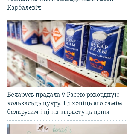
Карбалевіч
Беларусь прадала ў Расею рэкордную
колькасьць цукру. Ці хопіць яго самім
беларусам і ці ня вырастуць цэны