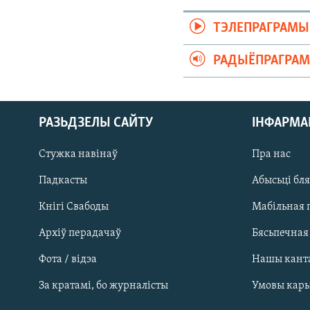
ТЭЛЕПРАГРАМЫ
РАДЫЁПРАГРА
РАЗЬДЗЕЛЫ САЙТУ
ІНФАРМ
Стужка навінаў
Пра нас
Падкасты
Абысьці бл
Кнігі Свабоды
Мабільная 
Архіў перадачаў
Бясьпечная
Фота / відэа
Нашы кант
САЧЫЦЕ ЗА АБНАЎЛЕНЬНЯМІ
За кратамі, бо журналісты
Умовы кар