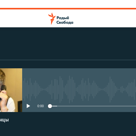
No media source currently avail
0:00
енцы