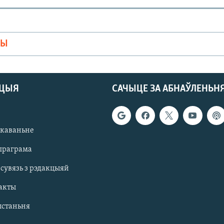
МЫ
АЦЫЯ
САЧЫЦЕ ЗА АБНАЎЛЕНЬН
якаваньне
праграма
 сувязь з рэдакцыяй
акты
ыстаньня