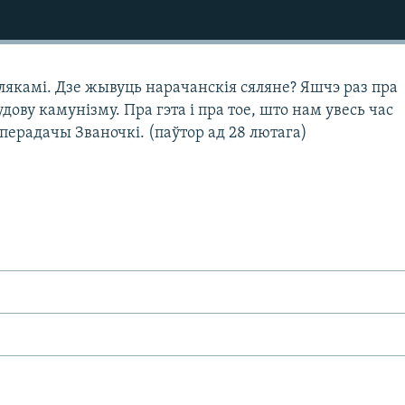
лякамі. Дзе жывуць нарачанскія сяляне? Яшчэ раз пра
дову камунізму. Пра гэта і пра тое, што нам увесь час
перадачы Званочкі. (паўтор ад 28 лютага)