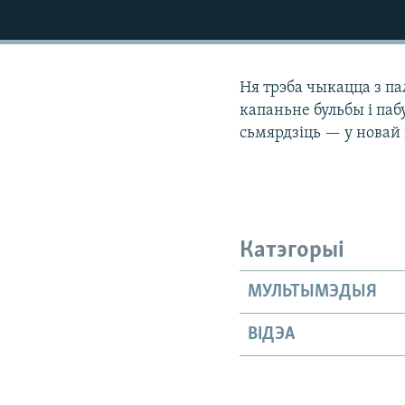
КАЛЯНДАР
НА ХВАЛЯХ СВАБОДЫ
Ня трэба чыкацца з па
капаньне бульбы і пабу
сьмярдзіць — у новай 
Катэгорыі
МУЛЬТЫМЭДЫЯ
ВІДЭА