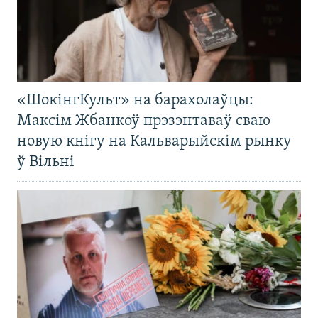
«ШокінгКульт» на барахолаўцы:
Максім Жбанкоў прэзэнтаваў сваю
новую кнігу на Кальварыйскім рынку
ў Вільні