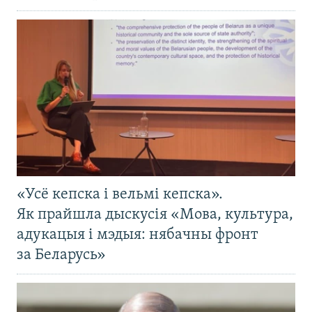
«Усё кепска і вельмі кепска».
Як прайшла дыскусія «Мова, культура,
адукацыя і мэдыя: нябачны фронт
за Беларусь»