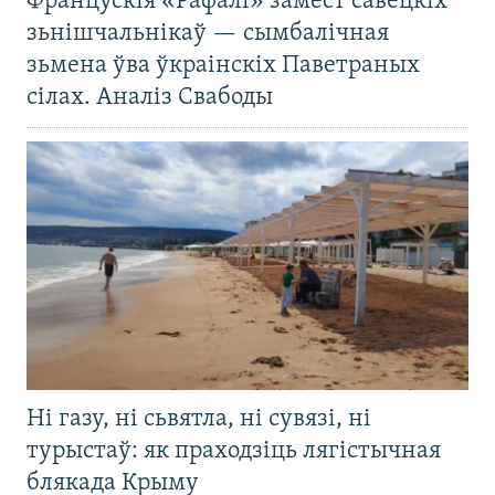
Францускія «Рафалі» замест савецкіх
зьнішчальнікаў — сымбалічная
зьмена ўва ўкраінскіх Паветраных
сілах. Аналіз Свабоды
Ні газу, ні сьвятла, ні сувязі, ні
турыстаў: як праходзіць лягістычная
блякада Крыму