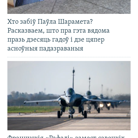
Хто забіў Паўла Шарамета?
Расказваем, што пра гэта вядома
празь дзесяць гадоў і дзе цяпер
асноўныя падазраваныя