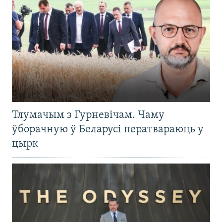
Тлумачым з Гурневічам. Чаму
ўборачную ў Беларусі ператвараюць у
цырк