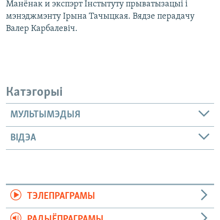
Манёнак и экспэрт Інстытуту прыватызацыі і
мэнэджмэнту Ірына Тачыцкая. Вядзе перадачу
Валер Карбалевіч.
Катэгорыі
МУЛЬТЫМЭДЫЯ
ВІДЭА
ТЭЛЕПРАГРАМЫ
РАДЫЁПРАГРАМЫ