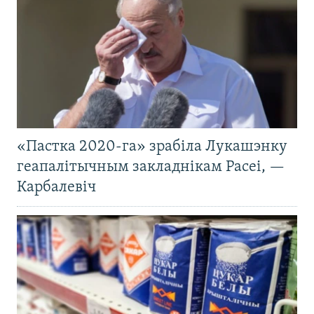
«Пастка 2020-га» зрабіла Лукашэнку
геапалітычным закладнікам Расеі, —
Карбалевіч