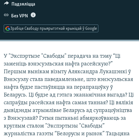
КУЛЬТУРА
МОВА
Падзяліцца
КАЛЯНДАР
НА ХВАЛЯХ СВАБОДЫ
Без VPN
Зрабіце Свабоду прыярытэтнай крыніцай ў Google
У "Экспэртызе "Свабоды" перадача на тэму “Ці
заменіць вэнэсуэльская нафта расейскую?”
Першым вынікам візыту Аляксандра Лукашэнкі ў
Вэнэсуэлу стала паведамленьне, што вэнэсуэльская
нафта будзе пастаўляцца на перапрацоўку ў
Беларусь. Ці будзе ад гэтага эканамічная выгада? Ці
сапраўды расейская нафта самая танная? Ці вялікія
дывідэнды атрымлівае Беларусь ад супрацоўніцтва
з Вэнэсуэлай? Гэтыя пытаньні абмяркоўваюць за
круглым сталом "Экспэртызы "Свабоды”
журналістка газэты “Белорусы и рынок” Тацьцяна