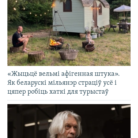
«Жыцьцё вельмі афігенная штука».
Як беларускі мільянэр страціў усё і
цяпер робіць хаткі для турыстаў