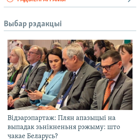
Выбар рэдакцыі
Відэарэпартаж: Плян апазыцыі на
выпадак зьнікненьня рэжыму: што
чакае Беларусь?