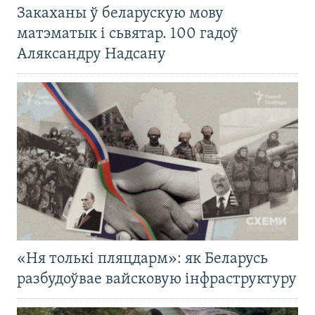
Закаханы ў беларускую мову
матэматык і сьвятар. 100 гадоў
Аляксандру Надсану
«Ня толькі пляцдарм»: як Беларусь
разбудоўвае вайсковую інфраструктуру