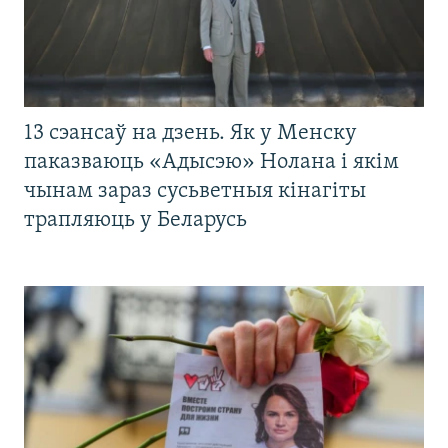
13 сэансаў на дзень. Як у Менску
паказваюць «Адысэю» Нолана і якім
чынам зараз сусьветныя кінагіты
трапляюць у Беларусь