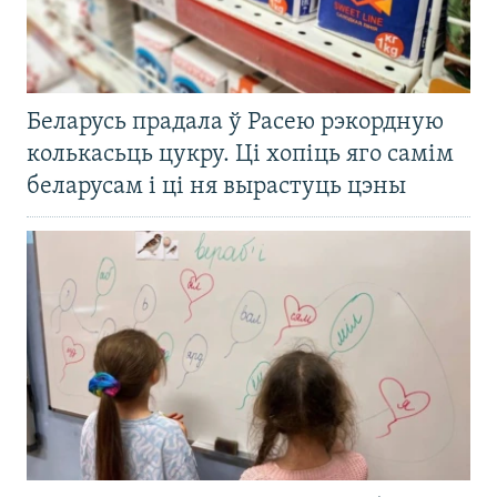
Беларусь прадала ў Расею рэкордную
колькасьць цукру. Ці хопіць яго самім
беларусам і ці ня вырастуць цэны