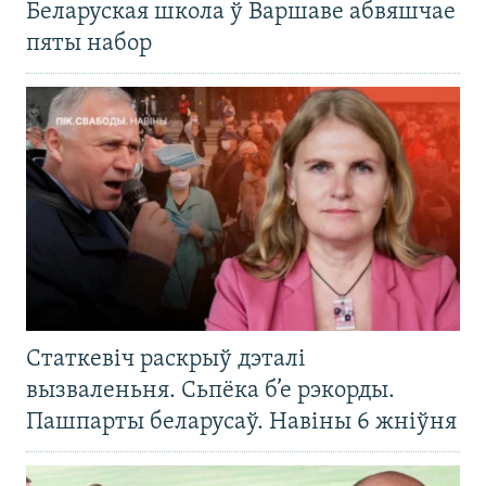
Беларуская школа ў Варшаве абвяшчае
пяты набор
Статкевіч раскрыў дэталі
вызваленьня. Сьпёка б’е рэкорды.
Пашпарты беларусаў. Навіны 6 жніўня