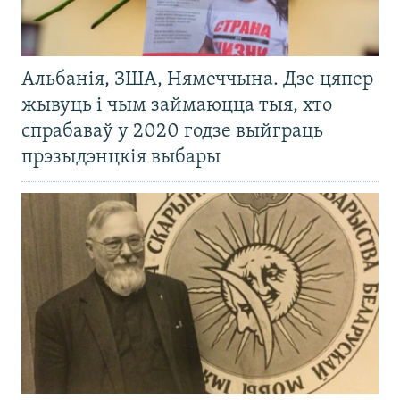
Альбанія, ЗША, Нямеччына. Дзе цяпер
жывуць і чым займаюцца тыя, хто
спрабаваў у 2020 годзе выйграць
прэзыдэнцкія выбары