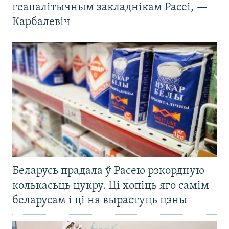
геапалітычным закладнікам Расеі, —
Карбалевіч
Беларусь прадала ў Расею рэкордную
колькасьць цукру. Ці хопіць яго самім
беларусам і ці ня вырастуць цэны