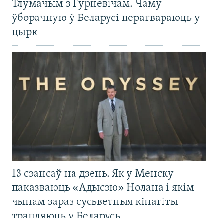
Тлумачым з Гурневічам. Чаму
ўборачную ў Беларусі ператвараюць у
цырк
13 сэансаў на дзень. Як у Менску
паказваюць «Адысэю» Нолана і якім
чынам зараз сусьветныя кінагіты
трапляюць у Беларусь