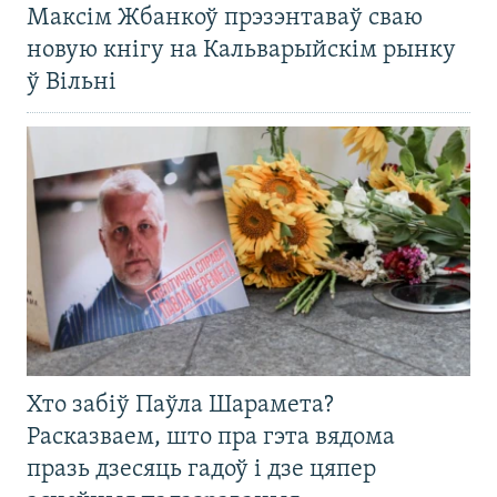
Максім Жбанкоў прэзэнтаваў сваю
новую кнігу на Кальварыйскім рынку
ў Вільні
Хто забіў Паўла Шарамета?
Расказваем, што пра гэта вядома
празь дзесяць гадоў і дзе цяпер