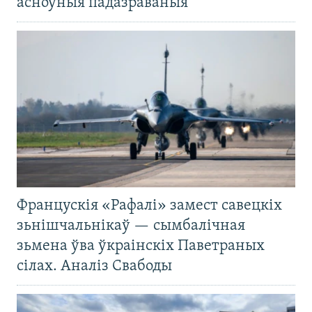
асноўныя падазраваныя
Францускія «Рафалі» замест савецкіх
зьнішчальнікаў — сымбалічная
зьмена ўва ўкраінскіх Паветраных
сілах. Аналіз Свабоды