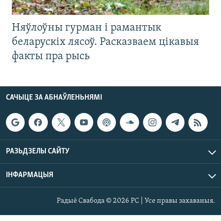
Няўлоўны гурман і рамантык
беларускіх лясоў. Расказваем цікавыя
факты пра рысь
САЧЫЦЕ ЗА АБНАЎЛЕНЬНЯМІ
РАЗЬДЗЕЛЫ САЙТУ
ІНФАРМАЦЫЯ
Радыё Свабода © 2026 РС | Усе правы захаваныя.