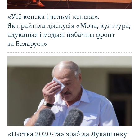
«Усё кепска і вельмі кепска».
Як прайшла дыскусія «Мова, культура,
адукацыя і мэдыя: нябачны фронт
за Беларусь»
«Пастка 2020-га» зрабіла Лукашэнку