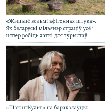
«Жыцьцё вельмі афігенная штука».
Як беларускі мільянэр страціў усё і
цяпер робіць хаткі для турыстаў
«ШокінгКульт» на барахолаўцы: