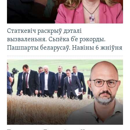
Статкевіч раскрыў дэталі
вызваленьня. Сьпёка б’е рэкорды.
Пашпарты беларусаў. Навіны 6 жніўня