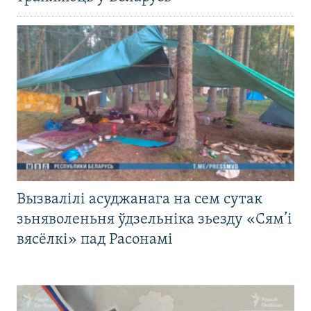
Вызвалілі асуджанага на сем сутак
зьняволеньня ўдзельніка зьезду «Сям’і
вясёлкі» пад Расонамі