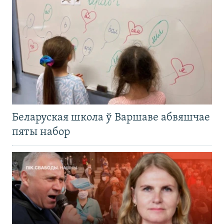
Беларуская школа ў Варшаве абвяшчае
пяты набор