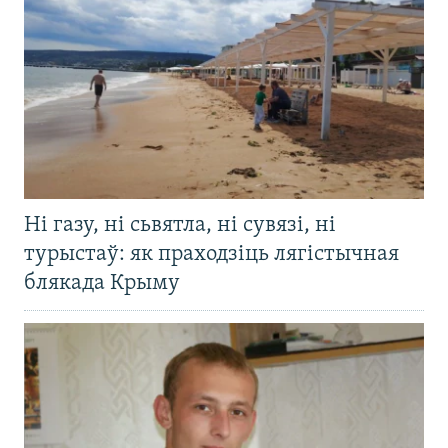
Ні газу, ні сьвятла, ні сувязі, ні
турыстаў: як праходзіць лягістычная
блякада Крыму