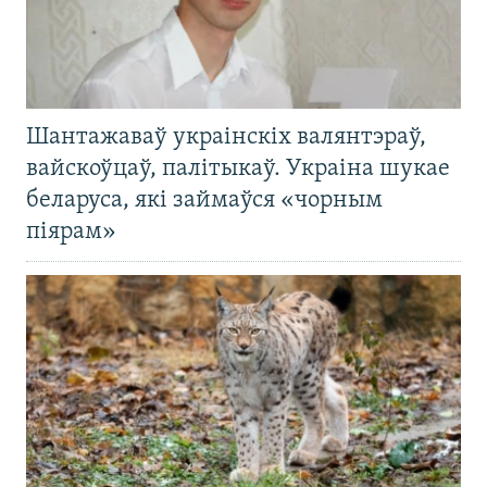
Шантажаваў украінскіх валянтэраў,
вайскоўцаў, палітыкаў. Украіна шукае
беларуса, які займаўся «чорным
піярам»