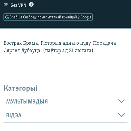
КУЛЬТУРА
МОВА
Без VPN
КАЛЯНДАР
НА ХВАЛЯХ СВАБОДЫ
Зрабіце Свабоду прыярытэтнай крыніцай ў Google
Вострая Брама. Гісторыя аднаго цуду. Перадача
Сяргея Дубаўца. (паўтор ад 21 лютага)
Катэгорыі
МУЛЬТЫМЭДЫЯ
ВІДЭА