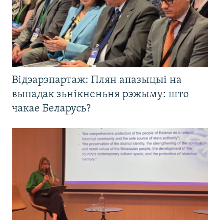
Відэарэпартаж: Плян апазыцыі на
выпадак зьнікненьня рэжыму: што
чакае Беларусь?