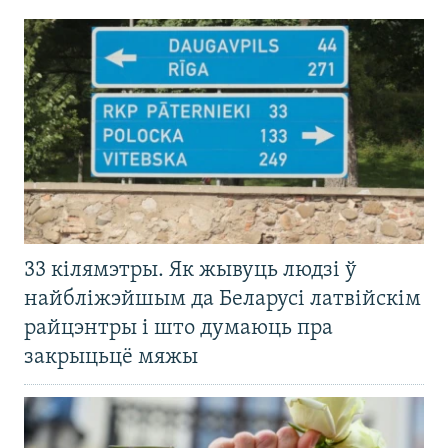
33 кілямэтры. Як жывуць людзі ў
найбліжэйшым да Беларусі латвійскім
райцэнтры і што думаюць пра
закрыцьцё мяжы