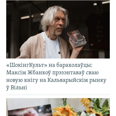
«ШокінгКульт» на барахолаўцы:
Максім Жбанкоў прэзэнтаваў сваю
новую кнігу на Кальварыйскім рынку
ў Вільні