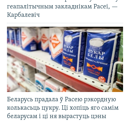
геапалітычным закладнікам Расеі, —
Карбалевіч
Беларусь прадала ў Расею рэкордную
колькасьць цукру. Ці хопіць яго самім
беларусам і ці ня вырастуць цэны