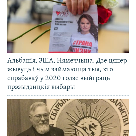
Альбанія, ЗША, Нямеччына. Дзе цяпер
жывуць і чым займаюцца тыя, хто
спрабаваў у 2020 годзе выйграць
прэзыдэнцкія выбары