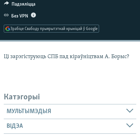
КУЛЬТУРА
МОВА
Падзяліцца
КАЛЯНДАР
НА ХВАЛЯХ СВАБОДЫ
Без VPN
Зрабіце Свабоду прыярытэтнай крыніцай ў Google
Ці зарэгіструюць СПБ пад кіраўніцтвам А. Борыс?
Катэгорыі
МУЛЬТЫМЭДЫЯ
ВІДЭА