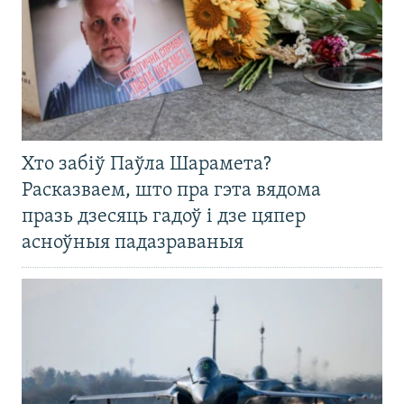
Хто забіў Паўла Шарамета?
Расказваем, што пра гэта вядома
празь дзесяць гадоў і дзе цяпер
асноўныя падазраваныя