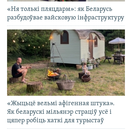
«Ня толькі пляцдарм»: як Беларусь
разбудоўвае вайсковую інфраструктуру
«Жыцьцё вельмі афігенная штука».
Як беларускі мільянэр страціў усё і
цяпер робіць хаткі для турыстаў