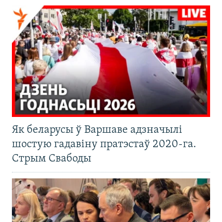
Як беларусы ў Варшаве адзначылі
шостую гадавіну пратэстаў 2020-га.
Стрым Свабоды