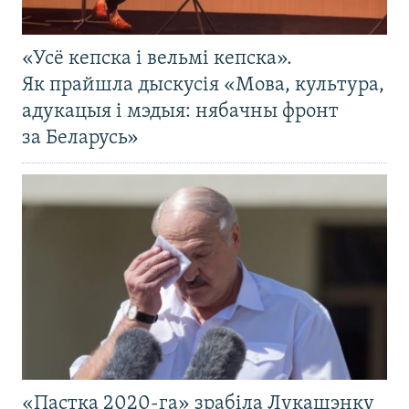
«Усё кепска і вельмі кепска».
Як прайшла дыскусія «Мова, культура,
адукацыя і мэдыя: нябачны фронт
за Беларусь»
«Пастка 2020-га» зрабіла Лукашэнку