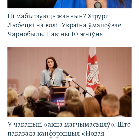
Ці мабілізуюць жанчын? Хірург
Любецкі на волі. Украіна ўмацоўвае
Чарнобыль. Навіны 10 жніўня
У чаканьні «акна магчымасьцяў». Што
паказала канфэрэнцыя «Новая