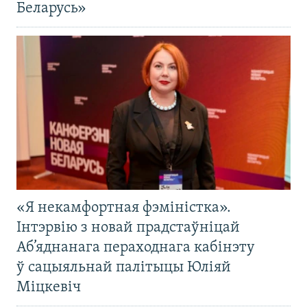
Беларусь»
«Я некамфортная фэміністка».
Інтэрвію з новай прадстаўніцай
Аб’яднанага пераходнага кабінэту
ў сацыяльнай палітыцы Юліяй
Міцкевіч