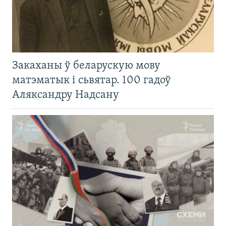
Закаханы ў беларускую мову
матэматык і сьвятар. 100 гадоў
Аляксандру Надсану