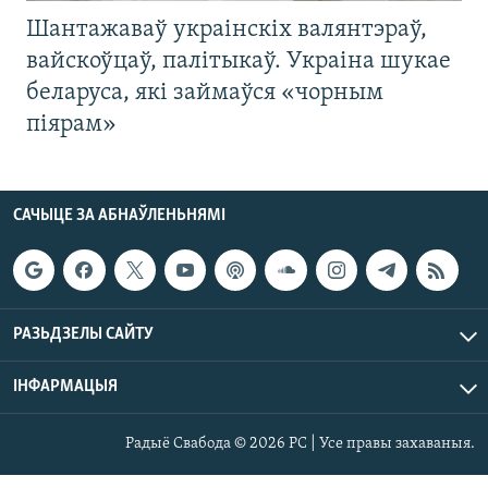
Шантажаваў украінскіх валянтэраў,
вайскоўцаў, палітыкаў. Украіна шукае
беларуса, які займаўся «чорным
піярам»
САЧЫЦЕ ЗА АБНАЎЛЕНЬНЯМІ
РАЗЬДЗЕЛЫ САЙТУ
ІНФАРМАЦЫЯ
Радыё Свабода © 2026 РС | Усе правы захаваныя.