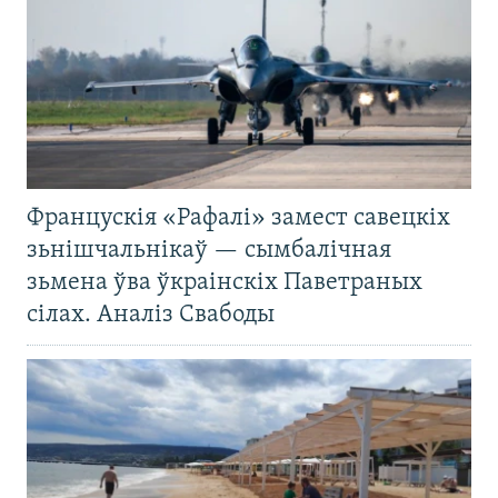
Францускія «Рафалі» замест савецкіх
зьнішчальнікаў — сымбалічная
зьмена ўва ўкраінскіх Паветраных
сілах. Аналіз Свабоды