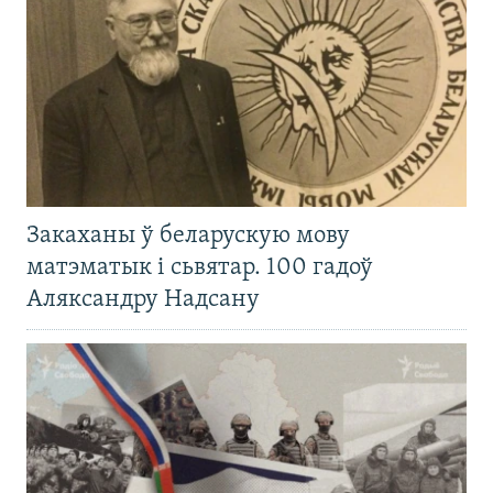
Закаханы ў беларускую мову
матэматык і сьвятар. 100 гадоў
Аляксандру Надсану