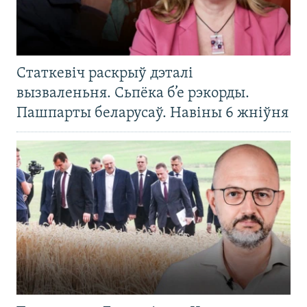
Статкевіч раскрыў дэталі
вызваленьня. Сьпёка б’е рэкорды.
Пашпарты беларусаў. Навіны 6 жніўня