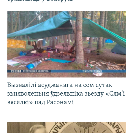
Вызвалілі асуджанага на сем сутак
зьняволеньня ўдзельніка зьезду «Сям’і
вясёлкі» пад Расонамі