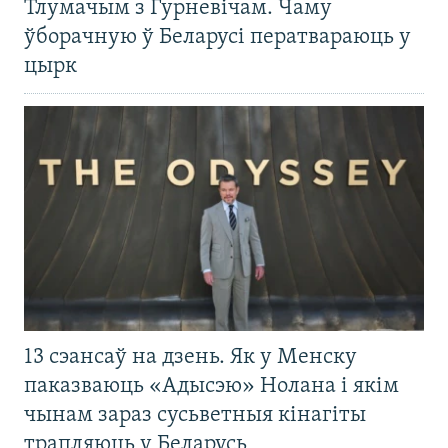
Тлумачым з Гурневічам. Чаму
ўборачную ў Беларусі ператвараюць у
цырк
13 сэансаў на дзень. Як у Менску
паказваюць «Адысэю» Нолана і якім
чынам зараз сусьветныя кінагіты
трапляюць у Беларусь