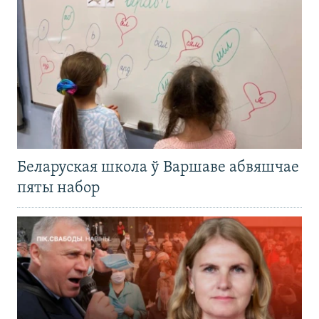
Беларуская школа ў Варшаве абвяшчае
пяты набор