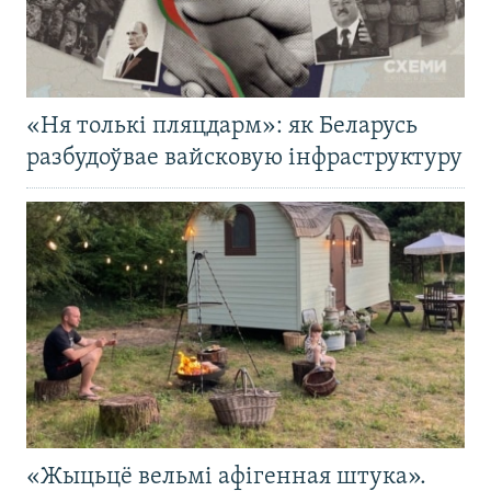
«Ня толькі пляцдарм»: як Беларусь
разбудоўвае вайсковую інфраструктуру
«Жыцьцё вельмі афігенная штука».