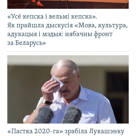
«Усё кепска і вельмі кепска».
Як прайшла дыскусія «Мова, культура,
адукацыя і мэдыя: нябачны фронт
за Беларусь»
«Пастка 2020-га» зрабіла Лукашэнку