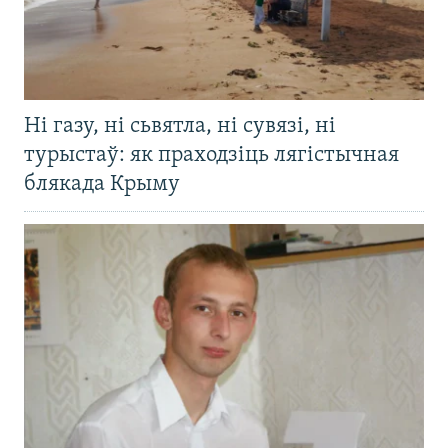
Ні газу, ні сьвятла, ні сувязі, ні
турыстаў: як праходзіць лягістычная
блякада Крыму