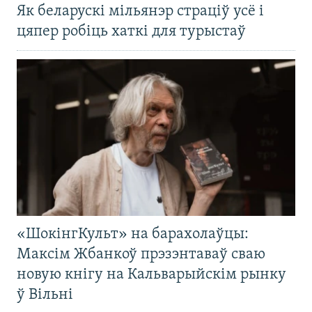
Як беларускі мільянэр страціў усё і
цяпер робіць хаткі для турыстаў
«ШокінгКульт» на барахолаўцы:
Максім Жбанкоў прэзэнтаваў сваю
новую кнігу на Кальварыйскім рынку
ў Вільні