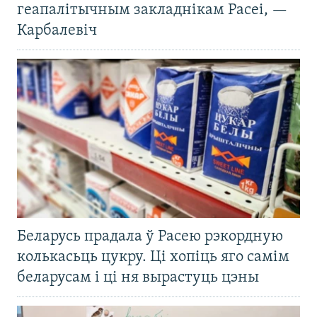
геапалітычным закладнікам Расеі, —
Карбалевіч
Беларусь прадала ў Расею рэкордную
колькасьць цукру. Ці хопіць яго самім
беларусам і ці ня вырастуць цэны