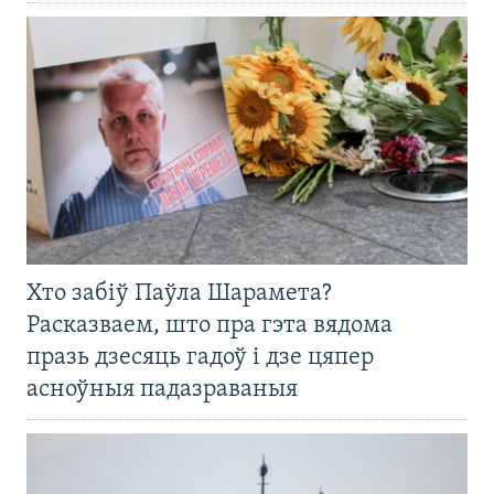
Хто забіў Паўла Шарамета?
Расказваем, што пра гэта вядома
празь дзесяць гадоў і дзе цяпер
асноўныя падазраваныя