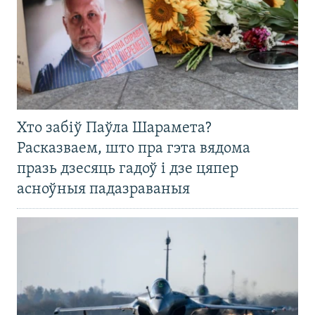
Хто забіў Паўла Шарамета?
Расказваем, што пра гэта вядома
празь дзесяць гадоў і дзе цяпер
асноўныя падазраваныя