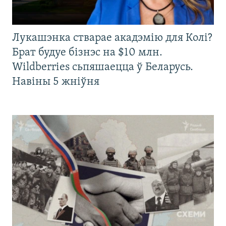
Лукашэнка стварае акадэмію для Колі?
Брат будуе бізнэс на $10 млн.
Wildberries сьпяшаецца ў Беларусь.
Навіны 5 жніўня