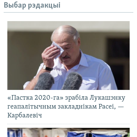
Выбар рэдакцыі
«Пастка 2020-га» зрабіла Лукашэнку
геапалітычным закладнікам Расеі, —
Карбалевіч