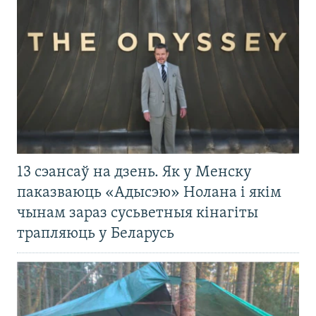
13 сэансаў на дзень. Як у Менску
паказваюць «Адысэю» Нолана і якім
чынам зараз сусьветныя кінагіты
трапляюць у Беларусь