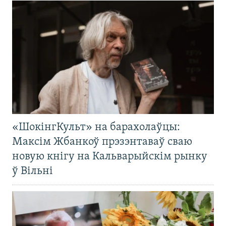
«ШокінгКульт» на барахолаўцы:
Максім Жбанкоў прэзэнтаваў сваю
новую кнігу на Кальварыйскім рынку
ў Вільні