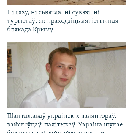
Ні газу, ні сьвятла, ні сувязі, ні
турыстаў: як праходзіць лягістычная
блякада Крыму
Шантажаваў украінскіх валянтэраў,
вайскоўцаў, палітыкаў. Украіна шукае