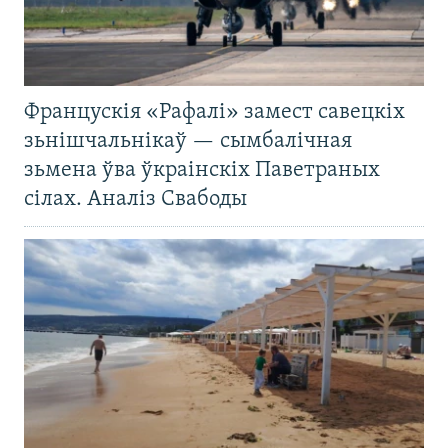
Францускія «Рафалі» замест савецкіх
зьнішчальнікаў — сымбалічная
зьмена ўва ўкраінскіх Паветраных
сілах. Аналіз Свабоды