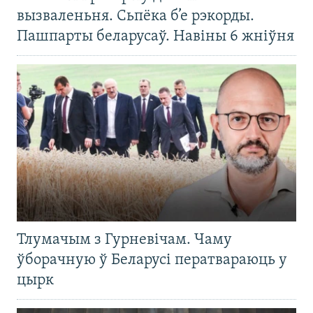
вызваленьня. Сьпёка б’е рэкорды.
Пашпарты беларусаў. Навіны 6 жніўня
Тлумачым з Гурневічам. Чаму
ўборачную ў Беларусі ператвараюць у
цырк