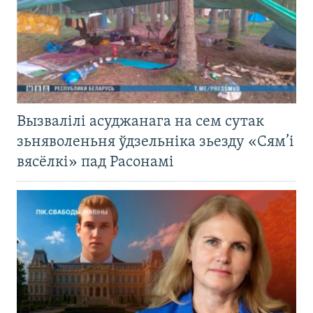
Вызвалілі асуджанага на сем сутак
зьняволеньня ўдзельніка зьезду «Сям’і
вясёлкі» пад Расонамі