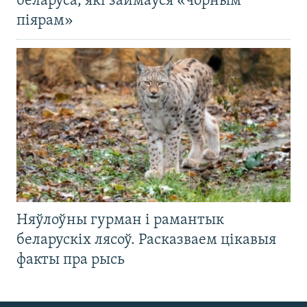
беларуса, які займаўся «чорным
піярам»
Няўлоўны гурман і рамантык
беларускіх лясоў. Расказваем цікавыя
факты пра рысь