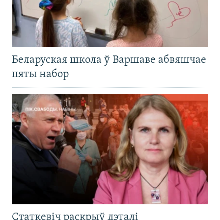
Беларуская школа ў Варшаве абвяшчае
пяты набор
Статкевіч раскрыў дэталі