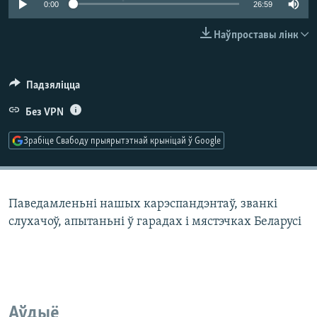
0:00
26:59
КУЛЬТУРА
МОВА
КАЛЯНДАР
НА ХВАЛЯХ СВАБОДЫ
Наўпроставы лінк
Падзяліцца
Без VPN
Зрабіце Свабоду прыярытэтнай крыніцай ў Google
Паведамленьні нашых карэспандэнтаў, званкі
слухачоў, апытаньні ў гарадах і мястэчках Беларусі
Аўдыё