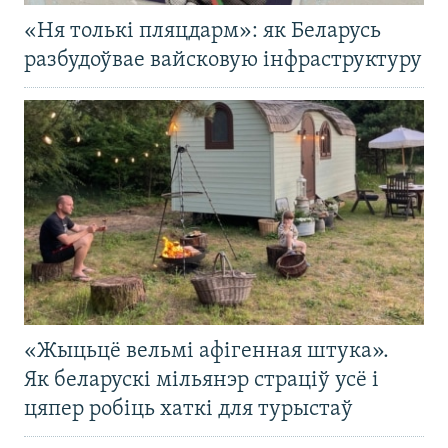
«Ня толькі пляцдарм»: як Беларусь
разбудоўвае вайсковую інфраструктуру
«Жыцьцё вельмі афігенная штука».
Як беларускі мільянэр страціў усё і
цяпер робіць хаткі для турыстаў