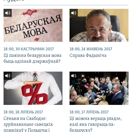
18:00, 30 КАСТРЫЧНІК 2017
18:00, 14 ЖНІВЕНЬ 2017
Ці павінна беларуская мова
Справа Фядыніча
быць адзінай дзяржаўнай?
18:00, 18 ЛІПЕНЬ 2017
18:00, 17 ЛІПЕНЬ 2017
Сёньня на Свабодзе:
Ці можна верыць уладзе,
зруйнаваньне савецкіх
калі яна гаворыць па-
помнікаў у Польшчы і
беларуску?