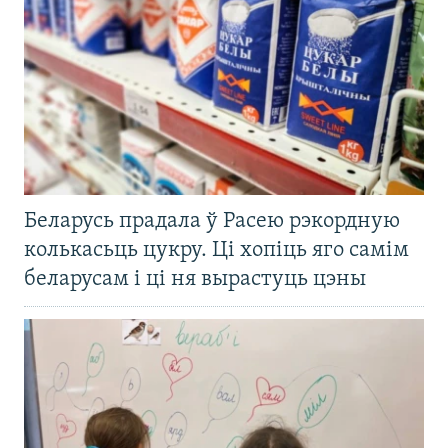
Беларусь прадала ў Расею рэкордную
колькасьць цукру. Ці хопіць яго самім
беларусам і ці ня вырастуць цэны