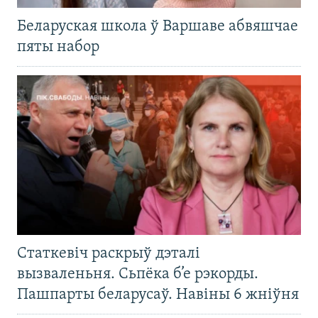
Беларуская школа ў Варшаве абвяшчае
пяты набор
Статкевіч раскрыў дэталі
вызваленьня. Сьпёка б’е рэкорды.
Пашпарты беларусаў. Навіны 6 жніўня