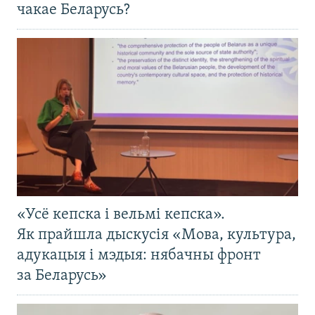
чакае Беларусь?
«Усё кепска і вельмі кепска».
Як прайшла дыскусія «Мова, культура,
адукацыя і мэдыя: нябачны фронт
за Беларусь»