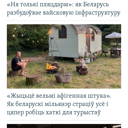
«Ня толькі пляцдарм»: як Беларусь
разбудоўвае вайсковую інфраструктуру
«Жыцьцё вельмі афігенная штука».
Як беларускі мільянэр страціў усё і
цяпер робіць хаткі для турыстаў