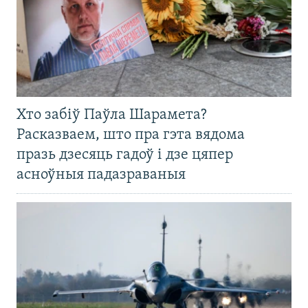
Хто забіў Паўла Шарамета?
Расказваем, што пра гэта вядома
празь дзесяць гадоў і дзе цяпер
асноўныя падазраваныя