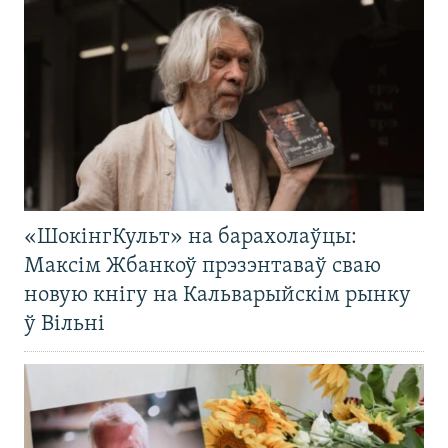
«ШокінгКульт» на барахолаўцы:
Максім Жбанкоў прэзэнтаваў сваю
новую кнігу на Кальварыйскім рынку
ў Вільні