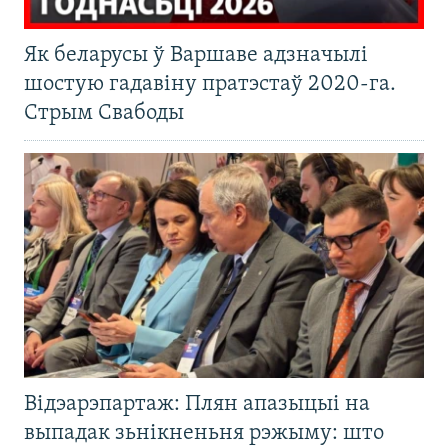
Як беларусы ў Варшаве адзначылі
шостую гадавіну пратэстаў 2020-га.
Стрым Свабоды
Відэарэпартаж: Плян апазыцыі на
выпадак зьнікненьня рэжыму: што