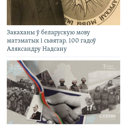
Закаханы ў беларускую мову
матэматык і сьвятар. 100 гадоў
Аляксандру Надсану