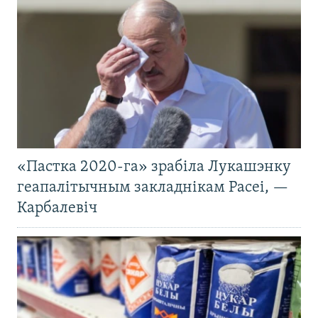
«Пастка 2020-га» зрабіла Лукашэнку
геапалітычным закладнікам Расеі, —
Карбалевіч