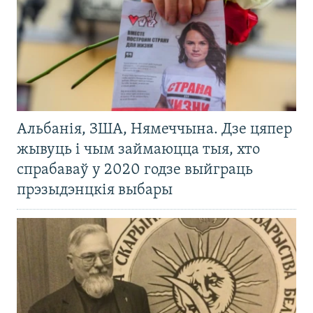
Альбанія, ЗША, Нямеччына. Дзе цяпер
жывуць і чым займаюцца тыя, хто
спрабаваў у 2020 годзе выйграць
прэзыдэнцкія выбары