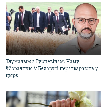
Тлумачым з Гурневічам. Чаму
ўборачную ў Беларусі ператвараюць у
цырк