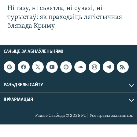
Ні газу, ні сьвятла, ні сувязі, ні
турыстаў: як праходзіць лягістычная
блякада Крыму
САЧЫЦЕ ЗА АБНАЎЛЕНЬНЯМІ
РАЗЬДЗЕЛЫ САЙТУ
ІНФАРМАЦЫЯ
Радыё Свабода © 2026 РС | Усе правы захаваныя.