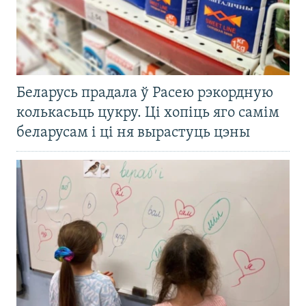
Беларусь прадала ў Расею рэкордную
колькасьць цукру. Ці хопіць яго самім
беларусам і ці ня вырастуць цэны