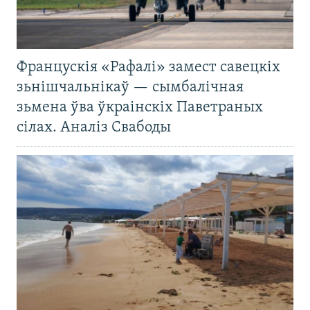
Францускія «Рафалі» замест савецкіх
зьнішчальнікаў — сымбалічная
зьмена ўва ўкраінскіх Паветраных
сілах. Аналіз Свабоды