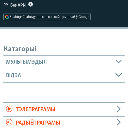
КУЛЬТУРА
МОВА
Без VPN
КАЛЯНДАР
НА ХВАЛЯХ СВАБОДЫ
Зрабіце Свабоду прыярытэтнай крыніцай ў Google
Катэгорыі
МУЛЬТЫМЭДЫЯ
ВІДЭА
ТЭЛЕПРАГРАМЫ
РАДЫЁПРАГРАМЫ