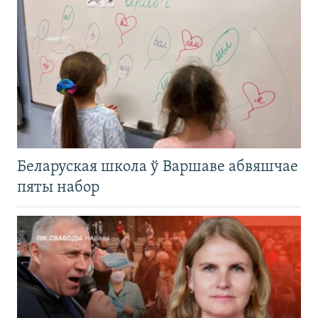
Беларуская школа ў Варшаве абвяшчае
пяты набор