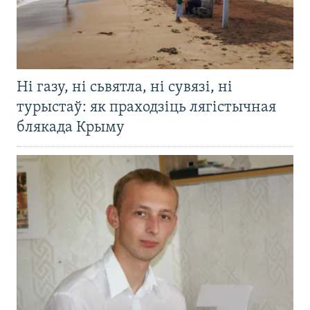
Ні газу, ні сьвятла, ні сувязі, ні
турыстаў: як праходзіць лягістычная
блякада Крыму