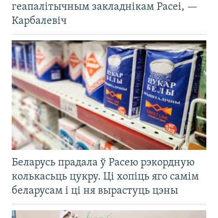
геапалітычным закладнікам Расеі, —
Карбалевіч
Беларусь прадала ў Расею рэкордную
колькасьць цукру. Ці хопіць яго самім
беларусам і ці ня вырастуць цэны