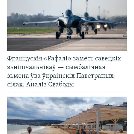
Францускія «Рафалі» замест савецкіх
зьнішчальнікаў — сымбалічная
зьмена ўва ўкраінскіх Паветраных
сілах. Аналіз Свабоды