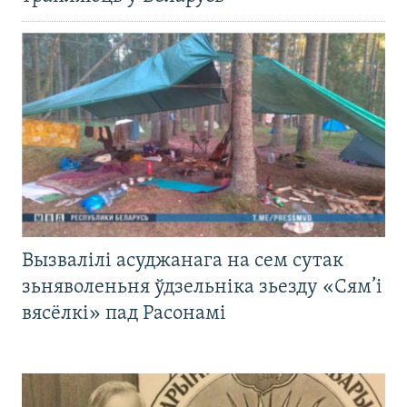
Вызвалілі асуджанага на сем сутак
зьняволеньня ўдзельніка зьезду «Сям’і
вясёлкі» пад Расонамі