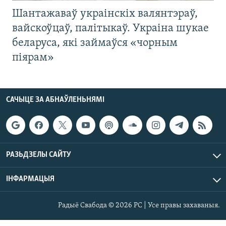
Шантажаваў украінскіх валянтэраў,
вайскоўцаў, палітыкаў. Украіна шукае
беларуса, які займаўся «чорным
піярам»
САЧЫЦЕ ЗА АБНАЎЛЕНЬНЯМІ
РАЗЬДЗЕЛЫ САЙТУ
ІНФАРМАЦЫЯ
Радыё Свабода © 2026 РС | Усе правы захаваныя.