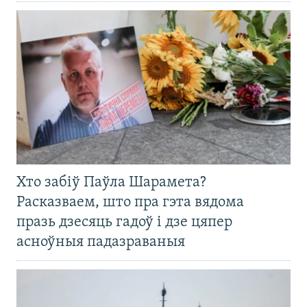
Хто забіў Паўла Шарамета?
Расказваем, што пра гэта вядома
празь дзесяць гадоў і дзе цяпер
асноўныя падазраваныя