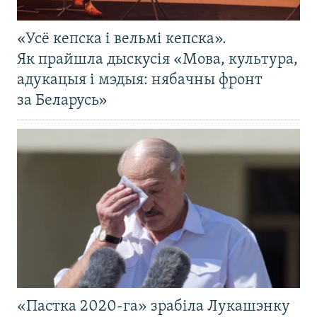
«Усё кепска і вельмі кепска».
Як прайшла дыскусія «Мова, культура,
адукацыя і мэдыя: нябачны фронт
за Беларусь»
«Пастка 2020-га» зрабіла Лукашэнку