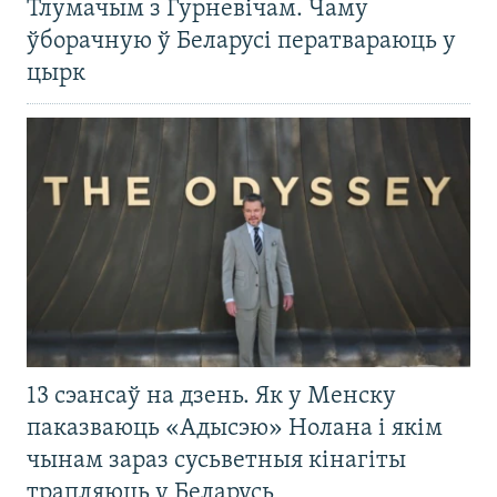
Тлумачым з Гурневічам. Чаму
ўборачную ў Беларусі ператвараюць у
цырк
13 сэансаў на дзень. Як у Менску
паказваюць «Адысэю» Нолана і якім
чынам зараз сусьветныя кінагіты
трапляюць у Беларусь