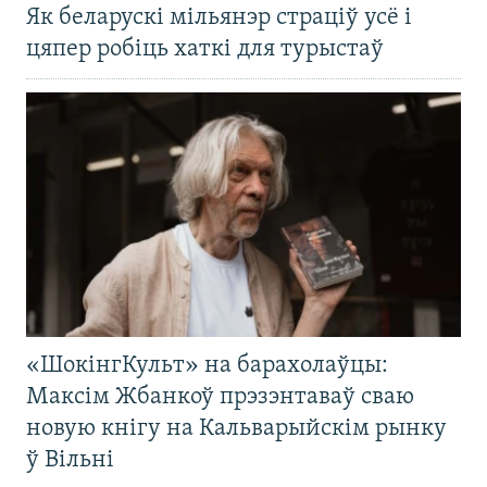
Як беларускі мільянэр страціў усё і
цяпер робіць хаткі для турыстаў
«ШокінгКульт» на барахолаўцы:
Максім Жбанкоў прэзэнтаваў сваю
новую кнігу на Кальварыйскім рынку
ў Вільні