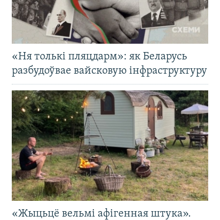
«Ня толькі пляцдарм»: як Беларусь
разбудоўвае вайсковую інфраструктуру
«Жыцьцё вельмі афігенная штука».