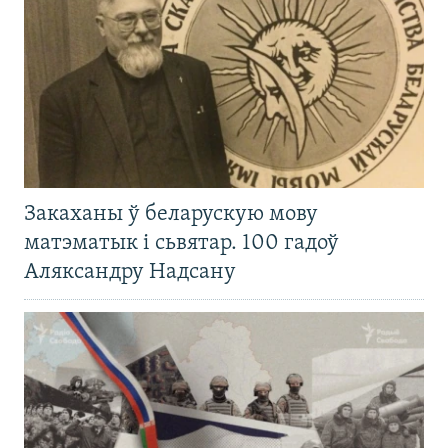
Закаханы ў беларускую мову
матэматык і сьвятар. 100 гадоў
Аляксандру Надсану