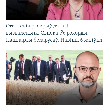
Статкевіч раскрыў дэталі
вызваленьня. Сьпёка б’е рэкорды.
Пашпарты беларусаў. Навіны 6 жніўня