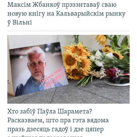
Максім Жбанкоў прэзэнтаваў сваю
новую кнігу на Кальварыйскім рынку
ў Вільні
Хто забіў Паўла Шарамета?
Расказваем, што пра гэта вядома
празь дзесяць гадоў і дзе цяпер