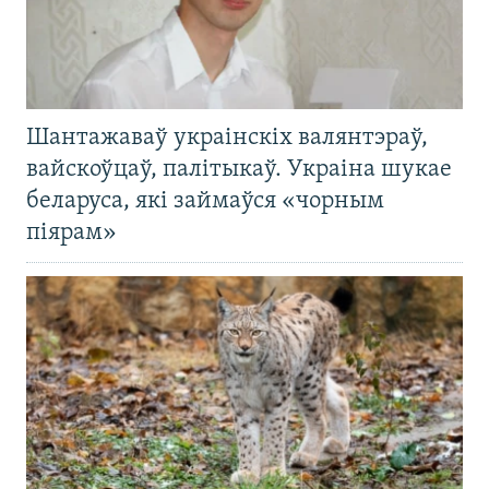
Шантажаваў украінскіх валянтэраў,
вайскоўцаў, палітыкаў. Украіна шукае
беларуса, які займаўся «чорным
піярам»