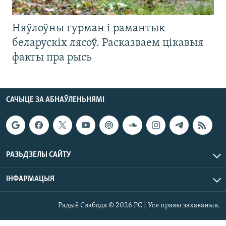
Няўлоўны гурман і рамантык
беларускіх лясоў. Расказваем цікавыя
факты пра рысь
САЧЫЦЕ ЗА АБНАЎЛЕНЬНЯМІ
РАЗЬДЗЕЛЫ САЙТУ
ІНФАРМАЦЫЯ
Радыё Свабода © 2026 РС | Усе правы захаваныя.