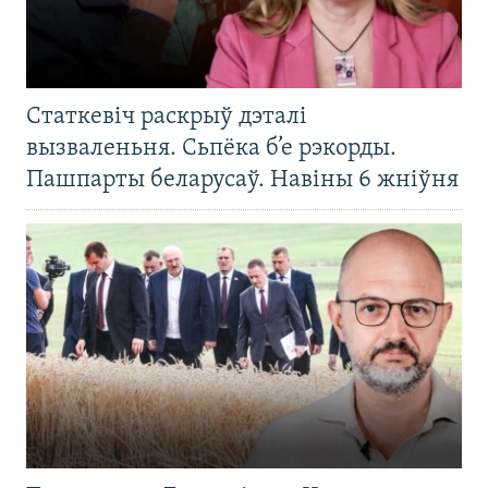
Статкевіч раскрыў дэталі
вызваленьня. Сьпёка б’е рэкорды.
Пашпарты беларусаў. Навіны 6 жніўня