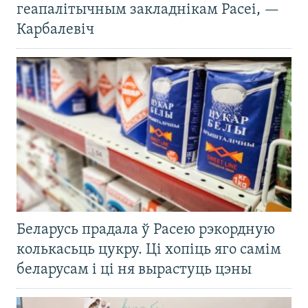
геапалітычным закладнікам Расеі, —
Карбалевіч
Беларусь прадала ў Расею рэкордную
колькасьць цукру. Ці хопіць яго самім
беларусам і ці ня вырастуць цэны