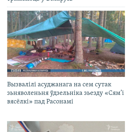
Вызвалілі асуджанага на сем сутак
зьняволеньня ўдзельніка зьезду «Сям’і
вясёлкі» пад Расонамі