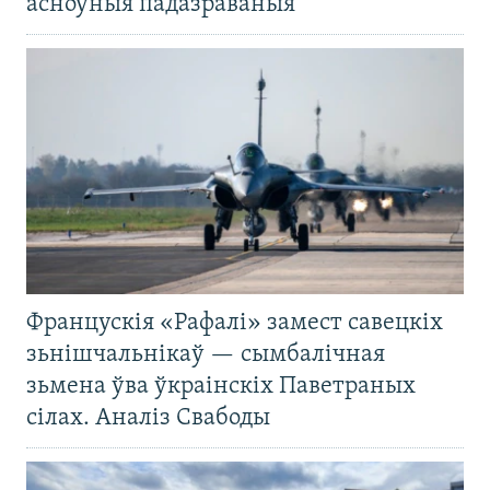
асноўныя падазраваныя
Францускія «Рафалі» замест савецкіх
зьнішчальнікаў — сымбалічная
зьмена ўва ўкраінскіх Паветраных
сілах. Аналіз Свабоды