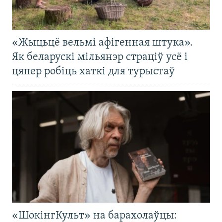
«Жыцьцё вельмі афігенная штука».
Як беларускі мільянэр страціў усё і
цяпер робіць хаткі для турыстаў
«ШокінгКульт» на барахолаўцы: