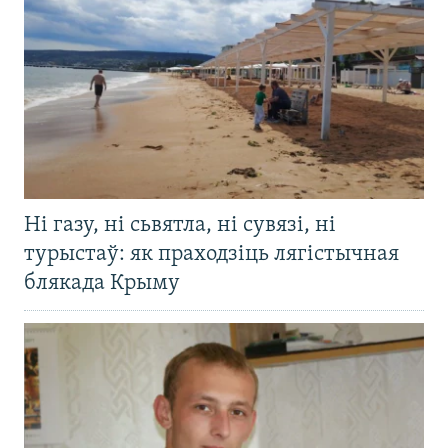
Ні газу, ні сьвятла, ні сувязі, ні
турыстаў: як праходзіць лягістычная
блякада Крыму