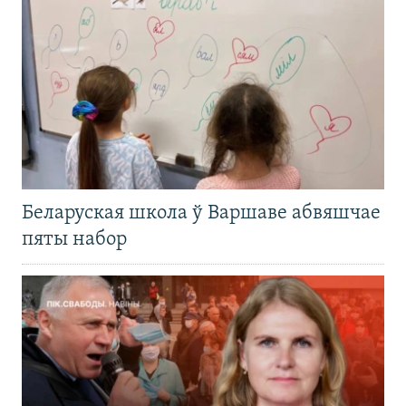
Беларуская школа ў Варшаве абвяшчае
пяты набор