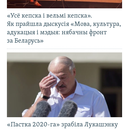
«Усё кепска і вельмі кепска».
Як прайшла дыскусія «Мова, культура,
адукацыя і мэдыя: нябачны фронт
за Беларусь»
«Пастка 2020-га» зрабіла Лукашэнку