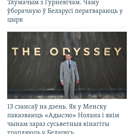
Тлумачым з Гурневічам. Чаму
ўборачную ў Беларусі ператвараюць у
цырк
13 сэансаў на дзень. Як у Менску
паказваюць «Адысэю» Нолана і якім
чынам зараз сусьветныя кінагіты
трапляюць у Беларусь