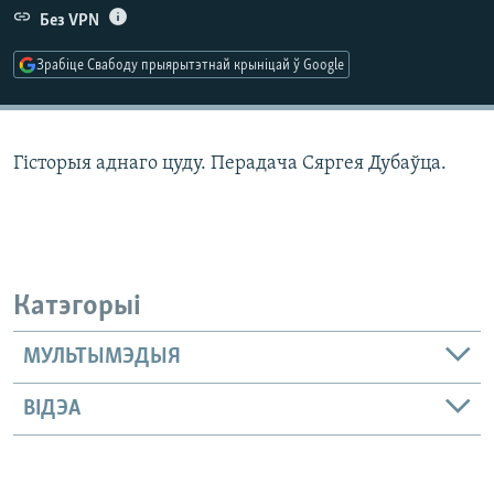
КУЛЬТУРА
МОВА
Без VPN
КАЛЯНДАР
НА ХВАЛЯХ СВАБОДЫ
Зрабіце Свабоду прыярытэтнай крыніцай ў Google
Гісторыя аднаго цуду. Перадача Сяргея Дубаўца.
Катэгорыі
МУЛЬТЫМЭДЫЯ
ВІДЭА