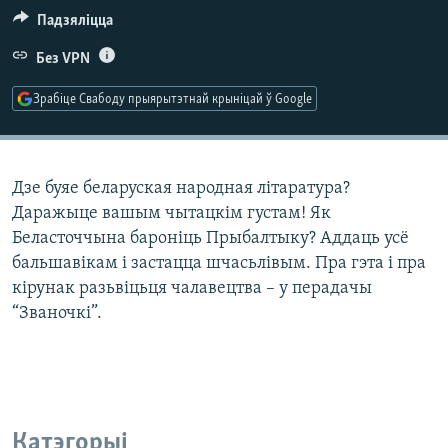
КУЛЬТУРА
МОВА
Падзяліцца
КАЛЯНДАР
НА ХВАЛЯХ СВАБОДЫ
Без VPN
Зрабіце Свабоду прыярытэтнай крыніцай ў Google
Дзе буяе беларуская народная літаратура?
Даражыце вашым чытацкім густам! Як
Беласточчына бароніць Прыбалтыку? Аддаць усё
бальшавікам і застацца шчасьлівым. Пра гэта і пра
кірунак разьвіцьця чалавецтва – у перадачы
“Званочкі”.
Катэгорыі