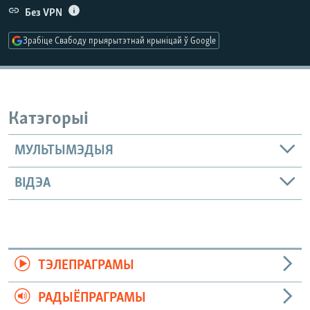
КУЛЬТУРА
МОВА
Без VPN
КАЛЯНДАР
НА ХВАЛЯХ СВАБОДЫ
Зрабіце Свабоду прыярытэтнай крыніцай ў Google
Катэгорыі
МУЛЬТЫМЭДЫЯ
ВІДЭА
ТЭЛЕПРАГРАМЫ
РАДЫЁПРАГРАМЫ