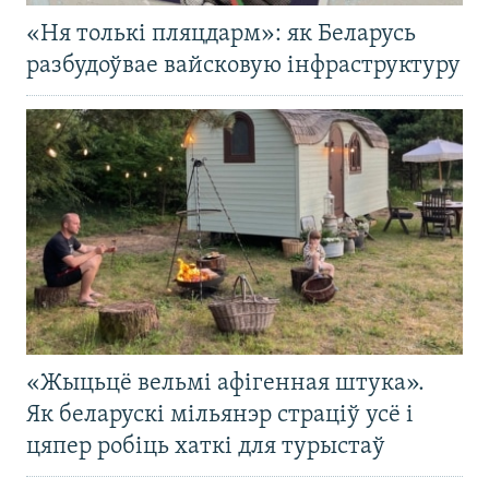
«Ня толькі пляцдарм»: як Беларусь
разбудоўвае вайсковую інфраструктуру
«Жыцьцё вельмі афігенная штука».
Як беларускі мільянэр страціў усё і
цяпер робіць хаткі для турыстаў