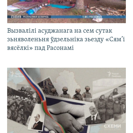
Вызвалілі асуджанага на сем сутак
зьняволеньня ўдзельніка зьезду «Сям’і
вясёлкі» пад Расонамі