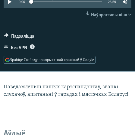
0:00
26:59
КУЛЬТУРА
МОВА
КАЛЯНДАР
НА ХВАЛЯХ СВАБОДЫ
Наўпроставы лінк
Падзяліцца
Без VPN
Зрабіце Свабоду прыярытэтнай крыніцай ў Google
Паведамленьні нашых карэспандэнтаў, званкі
слухачоў, апытаньні ў гарадах і мястэчках Беларусі
Аўдыё