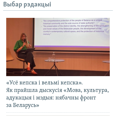
Выбар рэдакцыі
«Усё кепска і вельмі кепска».
Як прайшла дыскусія «Мова, культура,
адукацыя і мэдыя: нябачны фронт
за Беларусь»