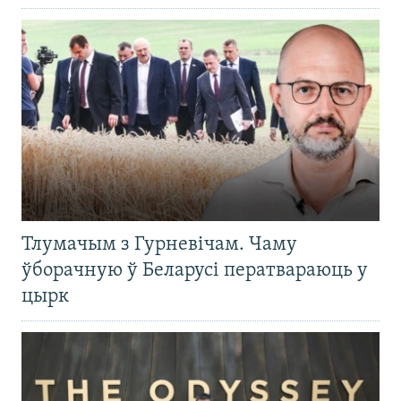
Тлумачым з Гурневічам. Чаму
ўборачную ў Беларусі ператвараюць у
цырк