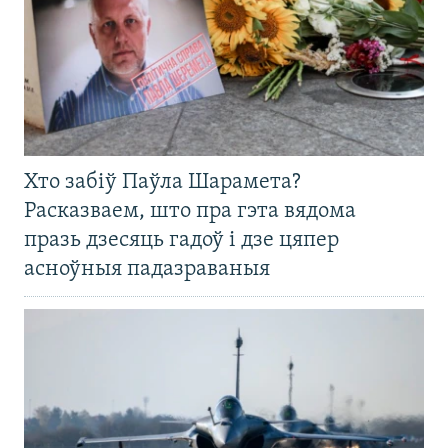
Хто забіў Паўла Шарамета?
Расказваем, што пра гэта вядома
празь дзесяць гадоў і дзе цяпер
асноўныя падазраваныя