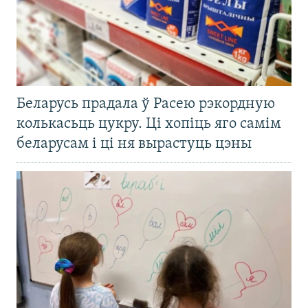
Беларусь прадала ў Расею рэкордную
колькасьць цукру. Ці хопіць яго самім
беларусам і ці ня вырастуць цэны