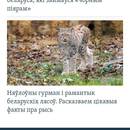
беларуса, які займаўся «чорным
піярам»
Няўлоўны гурман і рамантык
беларускіх лясоў. Расказваем цікавыя
факты пра рысь