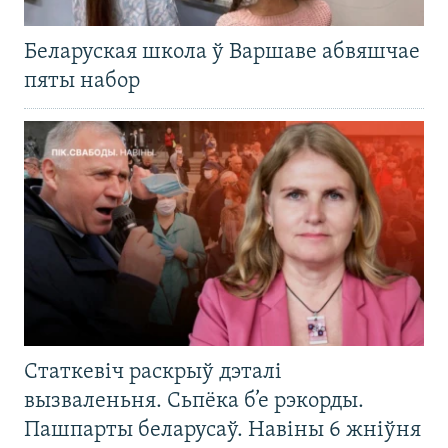
Беларуская школа ў Варшаве абвяшчае
пяты набор
Статкевіч раскрыў дэталі
вызваленьня. Сьпёка б’е рэкорды.
Пашпарты беларусаў. Навіны 6 жніўня