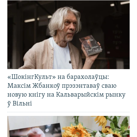
«ШокінгКульт» на барахолаўцы:
Максім Жбанкоў прэзэнтаваў сваю
новую кнігу на Кальварыйскім рынку
ў Вільні