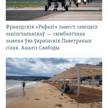
Францускія «Рафалі» замест савецкіх
зьнішчальнікаў — сымбалічная
зьмена ўва ўкраінскіх Паветраных
сілах. Аналіз Свабоды