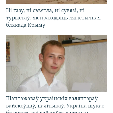
Ні газу, ні сьвятла, ні сувязі, ні
турыстаў: як праходзіць лягістычная
блякада Крыму
Шантажаваў украінскіх валянтэраў,
вайскоўцаў, палітыкаў. Украіна шукае