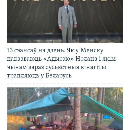
13 сэансаў на дзень. Як у Менску
паказваюць «Адысэю» Нолана і якім
чынам зараз сусьветныя кінагіты
трапляюць у Беларусь