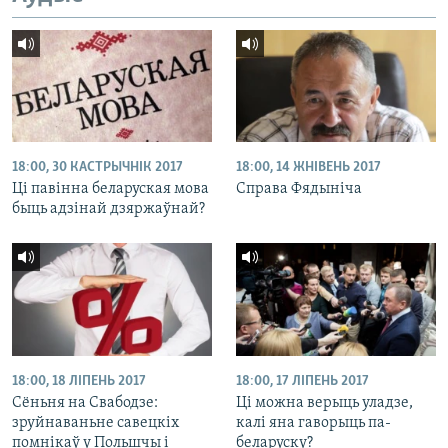
18:00, 30 КАСТРЫЧНІК 2017
18:00, 14 ЖНІВЕНЬ 2017
Ці павінна беларуская мова
Справа Фядыніча
быць адзінай дзяржаўнай?
18:00, 18 ЛІПЕНЬ 2017
18:00, 17 ЛІПЕНЬ 2017
Сёньня на Свабодзе:
Ці можна верыць уладзе,
зруйнаваньне савецкіх
калі яна гаворыць па-
помнікаў у Польшчы і
беларуску?