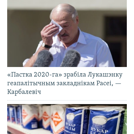
«Пастка 2020-га» зрабіла Лукашэнку
геапалітычным закладнікам Расеі, —
Карбалевіч