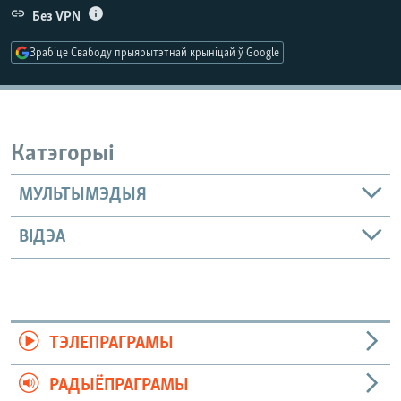
КУЛЬТУРА
МОВА
Без VPN
КАЛЯНДАР
НА ХВАЛЯХ СВАБОДЫ
Зрабіце Свабоду прыярытэтнай крыніцай ў Google
Катэгорыі
МУЛЬТЫМЭДЫЯ
ВІДЭА
ТЭЛЕПРАГРАМЫ
РАДЫЁПРАГРАМЫ