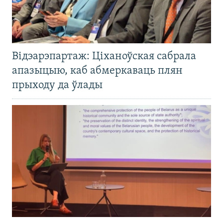
Відэарэпартаж: Ціханоўская сабрала
апазыцыю, каб абмеркаваць плян
прыходу да ўлады