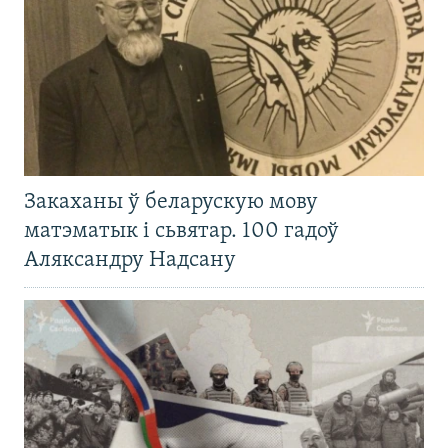
Закаханы ў беларускую мову
матэматык і сьвятар. 100 гадоў
Аляксандру Надсану