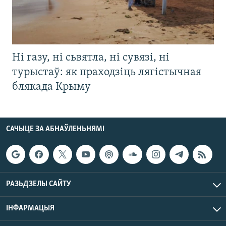
Ні газу, ні сьвятла, ні сувязі, ні
турыстаў: як праходзіць лягістычная
блякада Крыму
САЧЫЦЕ ЗА АБНАЎЛЕНЬНЯМІ
РАЗЬДЗЕЛЫ САЙТУ
ІНФАРМАЦЫЯ