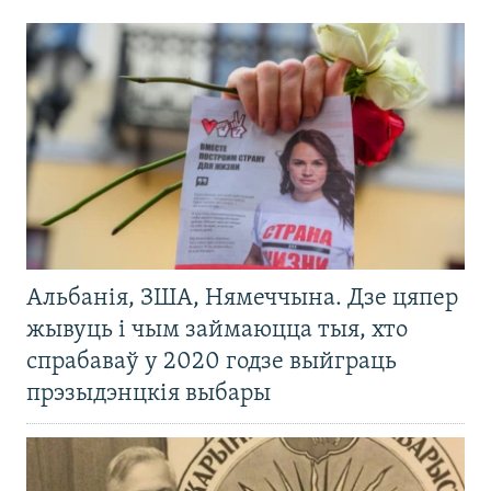
Альбанія, ЗША, Нямеччына. Дзе цяпер
жывуць і чым займаюцца тыя, хто
спрабаваў у 2020 годзе выйграць
прэзыдэнцкія выбары