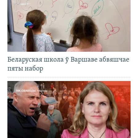
Беларуская школа ў Варшаве абвяшчае
пяты набор