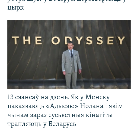
цырк
13 сэансаў на дзень. Як у Менску
паказваюць «Адысэю» Нолана і якім
чынам зараз сусьветныя кінагіты
трапляюць у Беларусь