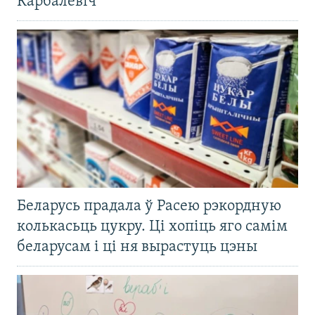
Карбалевіч
Беларусь прадала ў Расею рэкордную
колькасьць цукру. Ці хопіць яго самім
беларусам і ці ня вырастуць цэны