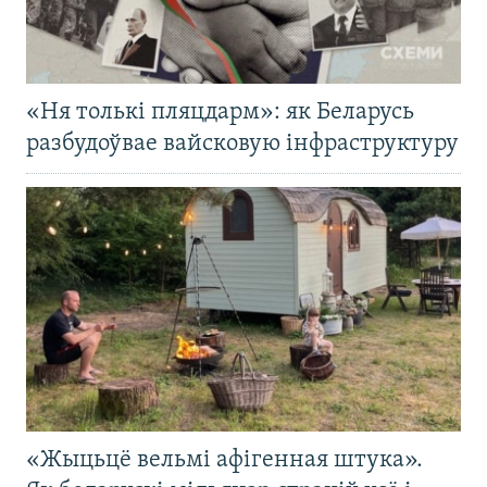
«Ня толькі пляцдарм»: як Беларусь
разбудоўвае вайсковую інфраструктуру
«Жыцьцё вельмі афігенная штука».