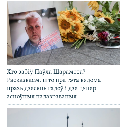
Хто забіў Паўла Шарамета?
Расказваем, што пра гэта вядома
празь дзесяць гадоў і дзе цяпер
асноўныя падазраваныя