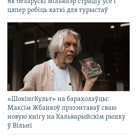
Як беларускі мільянэр страціў усё і
цяпер робіць хаткі для турыстаў
«ШокінгКульт» на барахолаўцы:
Максім Жбанкоў прэзэнтаваў сваю
новую кнігу на Кальварыйскім рынку
ў Вільні