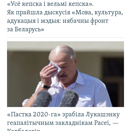
«Усё кепска і вельмі кепска».
Як прайшла дыскусія «Мова, культура,
адукацыя і мэдыя: нябачны фронт
за Беларусь»
«Пастка 2020-га» зрабіла Лукашэнку
геапалітычным закладнікам Расеі, —