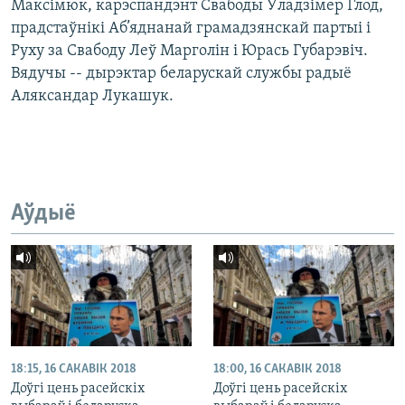
Максімюк, карэспандэнт Свабоды Ўладзімер Глод,
прадстаўнікі Аб’яднанай грамадзянскай партыі і
Руху за Свабоду Леў Марголін і Юрась Губарэвіч.
Вядучы -- дырэктар беларускай службы радыё
Аляксандар Лукашук.
Аўдыё
18:15, 16 САКАВІК 2018
18:00, 16 САКАВІК 2018
Доўгі цень расейскіх
Доўгі цень расейскіх