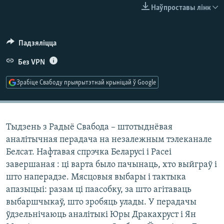
КУЛЬТУРА
МОВА
Наўпроставы лінк
КАЛЯНДАР
НА ХВАЛЯХ СВАБОДЫ
Падзяліцца
Без VPN
Зрабіце Свабоду прыярытэтнай крыніцай ў Google
Тыдзень з Радыё Свабода – штотыднёвая
аналітычная перадача на незалежным тэлеканале
Белсат. Нафтавая спрэчка Беларусі і Расеі
завершаная : ці варта было пачынаць, хто выйграў і
што наперадзе. Мясцовыя выбары і тактыка
апазыцыі: разам ці паасобку, за што агітаваць
выбаршчыкаў, што зробяць улады. У перадачы
ўдзельнічаюць аналітыкі Юры Дракахруст і Ян