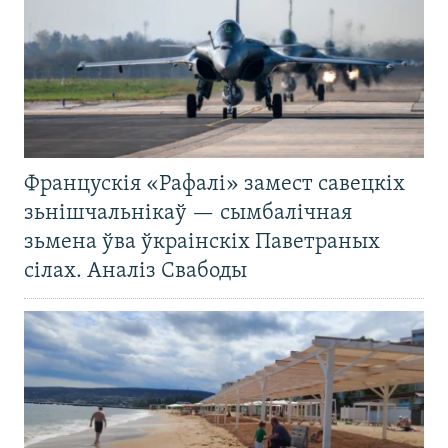
Францускія «Рафалі» замест савецкіх
зьнішчальнікаў — сымбалічная
зьмена ўва ўкраінскіх Паветраных
сілах. Аналіз Свабоды