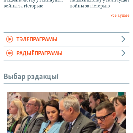
нацыяналістаў у Гайнаўцы і
нацыяналістаў у Гайнаўцы і
войны за гісторыю
войны за гісторыю
Усе аўдыё
ТЭЛЕПРАГРАМЫ
РАДЫЁПРАГРАМЫ
Выбар рэдакцыі