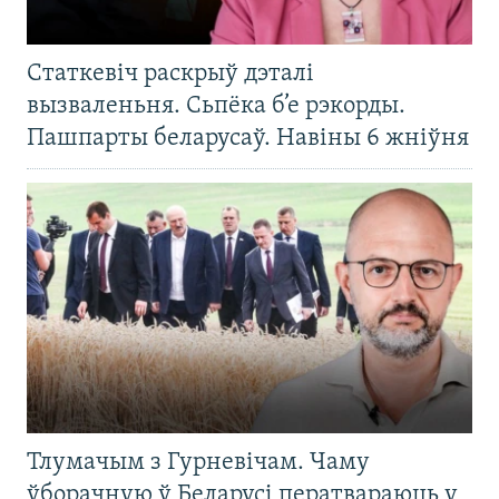
Статкевіч раскрыў дэталі
вызваленьня. Сьпёка б’е рэкорды.
Пашпарты беларусаў. Навіны 6 жніўня
Тлумачым з Гурневічам. Чаму
ўборачную ў Беларусі ператвараюць у