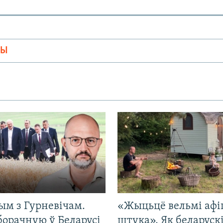
МЫ
ым з Гурневічам.
«Жыцьцё вельмі афі
борачную ў Беларусі
штука». Як беларуск