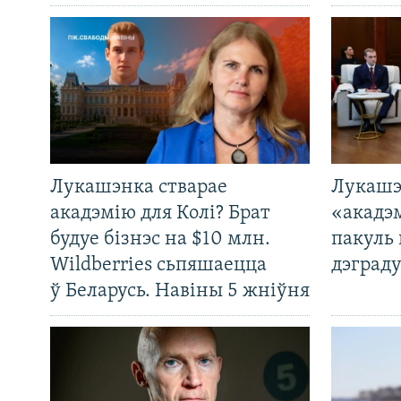
Лукашэнка стварае
Лукашэ
акадэмію для Колі? Брат
«акадэ
будуе бізнэс на $10 млн.
пакуль 
Wildberries сьпяшаецца
дэграду
ў Беларусь. Навіны 5 жніўня