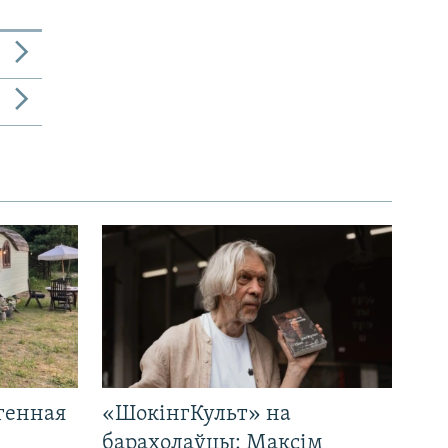
генная
«ШокінгКульт» на
і
барахолаўцы: Максім