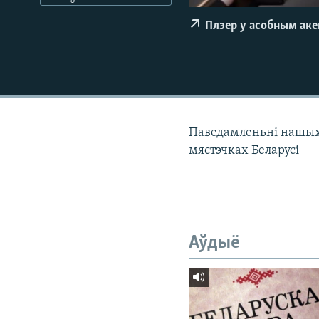
КАЛЯНДАР
НА ХВАЛЯХ СВАБОДЫ
Плэер у асобным ак
Паведамленьні нашых к
мястэчках Беларусі
Аўдыё