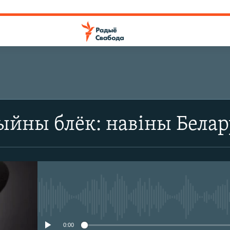
йны блёк: навіны Белару
No media source currently avail
0:00