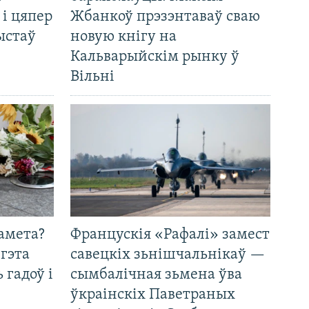
 і цяпер
Жбанкоў прэзэнтаваў сваю
ыстаў
новую кнігу на
Кальварыйскім рынку ў
Вільні
амета?
Францускія «Рафалі» замест
 гэта
савецкіх зьнішчальнікаў —
 гадоў і
сымбалічная зьмена ўва
ўкраінскіх Паветраных