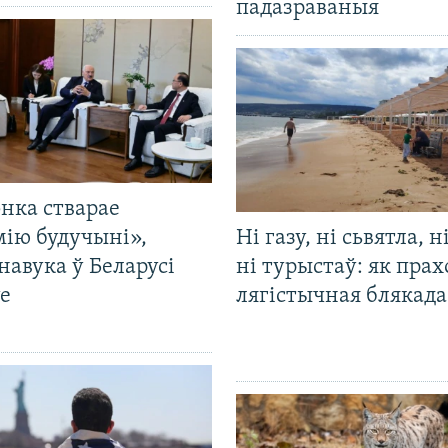
падазраваныя
нка стварае
мію будучыні»,
Ні газу, ні сьвятла, н
навука ў Беларусі
ні турыстаў: як прах
е
лягістычная блякад