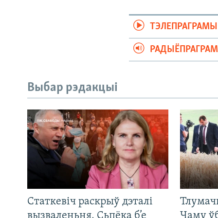
ТЭЛЕПРАГРАМЫ
РАДЫЁПРАГРА
Выбар рэдакцыі
Статкевіч раскрыў дэталі
Тлумач
вызваленьня. Сьпёка б’е
Чаму ў