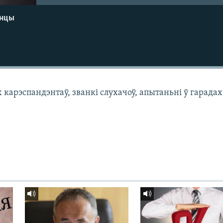
енцы
арэспандэнтаў, званкі слухачоў, апытаньні ў гарадах 