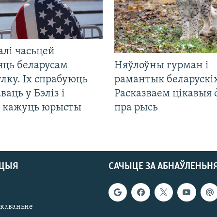
алі часьцей
яць беларусам
Няўлоўны гурман і
лку. Іх спрабуюць
рамантык беларускіх
ваць у Бэліз і
Расказваем цікавыя
, кажуць юрысты
пра рысь
АЦЫЯ
САЧЫЦЕ ЗА АБНАЎЛЕНЬН
якаваньне