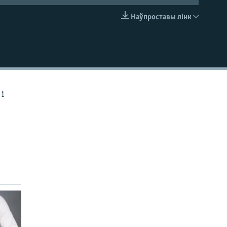
Наўпроставы лінк
EMBED
і