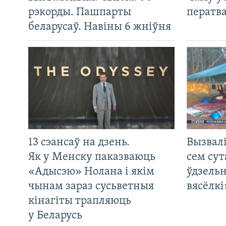
рэкорды. Пашпарты
ператв
беларусаў. Навіны 6 жніўня
13 сэансаў на дзень.
Вызвалі
Як у Менску паказваюць
сем сут
«Адысэю» Нолана і якім
ўдзельн
чынам зараз сусьветныя
вясёлкі
кінагіты трапляюць
у Беларусь