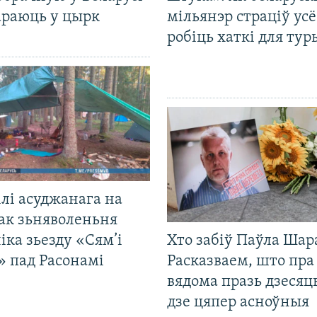
араюць у цырк
мільянэр страціў усё
робіць хаткі для тур
лі асуджанага на
ак зьняволеньня
іка зьезду «Сям’і
Хто забіў Паўла Шар
» пад Расонамі
Расказваем, што пра
вядома празь дзесяць
дзе цяпер асноўныя