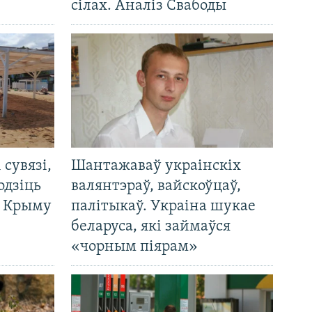
сілах. Аналіз Свабоды
і сувязі,
Шантажаваў украінскіх
одзіць
валянтэраў, вайскоўцаў,
а Крыму
палітыкаў. Украіна шукае
беларуса, які займаўся
«чорным піярам»