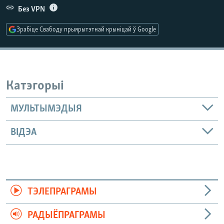
КУЛЬТУРА
МОВА
Без VPN
КАЛЯНДАР
НА ХВАЛЯХ СВАБОДЫ
Зрабіце Свабоду прыярытэтнай крыніцай ў Google
Катэгорыі
МУЛЬТЫМЭДЫЯ
ВІДЭА
ТЭЛЕПРАГРАМЫ
РАДЫЁПРАГРАМЫ