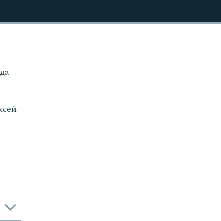
 да
ксей