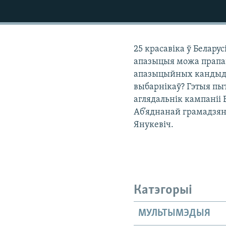
КАЛЯНДАР
НА ХВАЛЯХ СВАБОДЫ
25 красавіка ў Белару
апазыцыя можа прапана
апазыцыйных кандыда
выбарнікаў? Гэтыя пы
аглядальнік кампаніі
Аб’яднанай грамадзян
Янукевіч.
Катэгорыі
МУЛЬТЫМЭДЫЯ