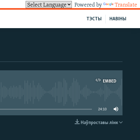
Powered by
Translate
ТЭСТЫ
НАВІНЫ
EMBED
able
24:10
Наўпроставы лінк
EMBED