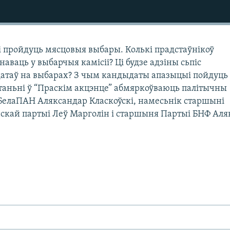
сі пройдуць мясцовыя выбары. Колькі прадстаўнікоў
ваць у выбарчыя камісіі? Ці будзе адзіны сьпіс
таў на выбарах? З чым кандыдаты апазыцыі пойдуць
таньні ў “Праскім акцэнце” абмяркоўваюць палітычны
 БелаПАН Аляксандар Класкоўскі, намесьнік старшыні
скай партыі Леў Марголін і старшыня Партыі БНФ Аля