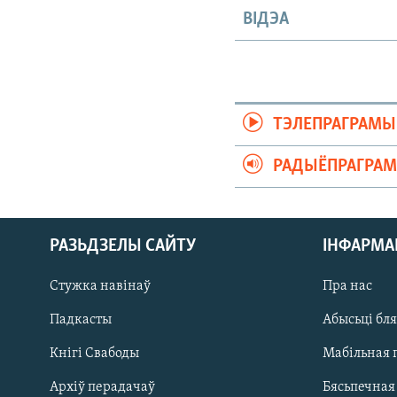
ВІДЭА
ТЭЛЕПРАГРАМЫ
РАДЫЁПРАГРА
РАЗЬДЗЕЛЫ САЙТУ
ІНФАРМ
Стужка навінаў
Пра нас
Падкасты
Абысьці бл
Кнігі Свабоды
Мабільная 
Архіў перадачаў
Бясьпечная