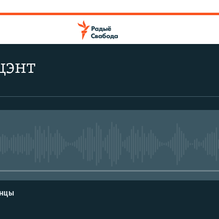
цэнт
No media source currently avail
енцы