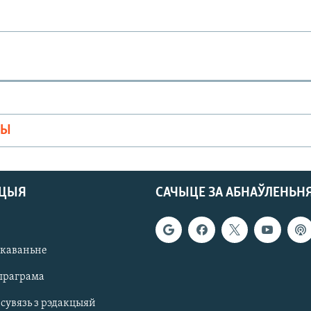
МЫ
АЦЫЯ
САЧЫЦЕ ЗА АБНАЎЛЕНЬН
якаваньне
праграма
 сувязь з рэдакцыяй