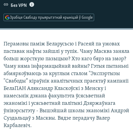
КУЛЬТУРА
МОВА
Без VPN
КАЛЯНДАР
НА ХВАЛЯХ СВАБОДЫ
Зрабіце Свабоду прыярытэтнай крыніцай ў Google
Перамовы паміж Беларусьсю і Расеяй па умовах
паставак нафты зайшлі у тупік. Чаму Масква заняла
больш жорсткую пазыцыю? Хто каго бярэ на змор?
Чаму няма інфармацыйнай вайны? Гэтыя пытаньні
абмяркоўваюць за круглым сталом "Экспэртызы
"Свабоды” кіраўнік аналітычных праектаў кампаніі
БелаПАН Аляксандр Класкоўскі з Менску і
намесьнік дэкана факультэта ўсясьветнай
эканомікі і усясьветнай палітыкі Дзяржаўнага
ўнівэрсытэту - Вышэйшай школы эканомікі Андрэй
Суздальцаў з Масквы. Вядзе перадачу Валер
Карбалевіч.