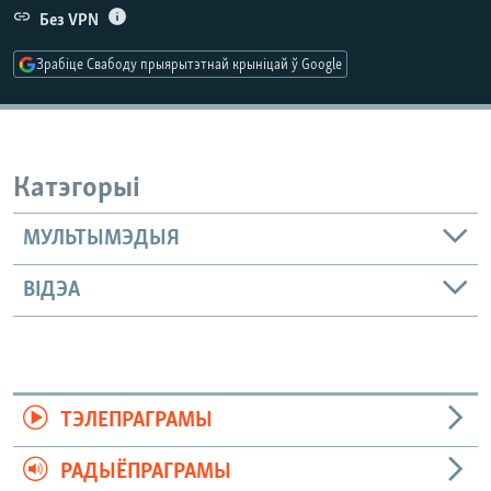
КУЛЬТУРА
МОВА
Без VPN
КАЛЯНДАР
НА ХВАЛЯХ СВАБОДЫ
Зрабіце Свабоду прыярытэтнай крыніцай ў Google
Катэгорыі
МУЛЬТЫМЭДЫЯ
ВІДЭА
ТЭЛЕПРАГРАМЫ
РАДЫЁПРАГРАМЫ