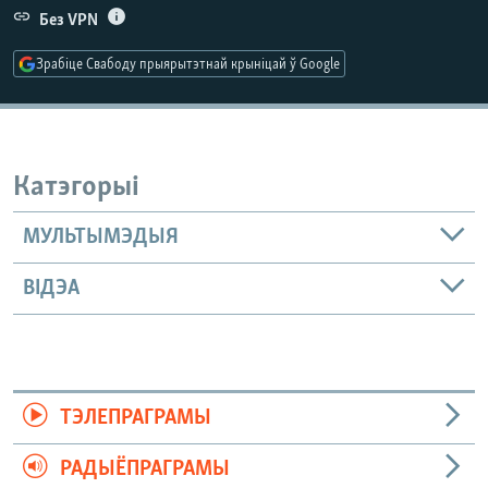
КУЛЬТУРА
МОВА
Без VPN
КАЛЯНДАР
НА ХВАЛЯХ СВАБОДЫ
Зрабіце Свабоду прыярытэтнай крыніцай ў Google
Катэгорыі
МУЛЬТЫМЭДЫЯ
ВІДЭА
ТЭЛЕПРАГРАМЫ
РАДЫЁПРАГРАМЫ