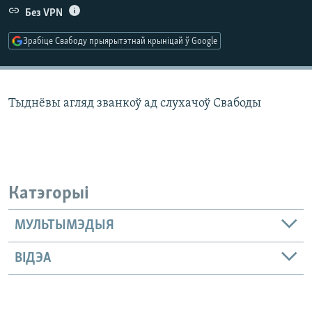
КУЛЬТУРА
МОВА
Без VPN
КАЛЯНДАР
НА ХВАЛЯХ СВАБОДЫ
Зрабіце Свабоду прыярытэтнай крыніцай ў Google
Тыднёвы агляд званкоў ад слухачоў Свабоды
Катэгорыі
МУЛЬТЫМЭДЫЯ
ВІДЭА