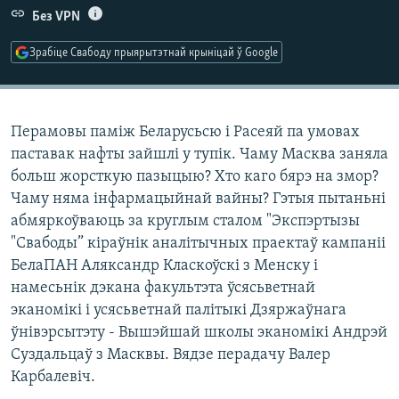
КУЛЬТУРА
МОВА
Без VPN
КАЛЯНДАР
НА ХВАЛЯХ СВАБОДЫ
Зрабіце Свабоду прыярытэтнай крыніцай ў Google
Перамовы паміж Беларусьсю і Расеяй па умовах
паставак нафты зайшлі у тупік. Чаму Масква заняла
больш жорсткую пазыцыю? Хто каго бярэ на змор?
Чаму няма інфармацыйнай вайны? Гэтыя пытаньні
абмяркоўваюць за круглым сталом "Экспэртызы
"Свабоды” кіраўнік аналітычных праектаў кампаніі
БелаПАН Аляксандр Класкоўскі з Менску і
намесьнік дэкана факультэта ўсясьветнай
эканомікі і усясьветнай палітыкі Дзяржаўнага
ўнівэрсытэту - Вышэйшай школы эканомікі Андрэй
Суздальцаў з Масквы. Вядзе перадачу Валер
Карбалевіч.