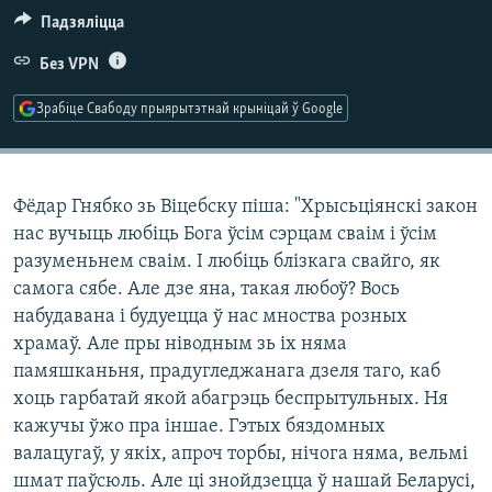
КУЛЬТУРА
МОВА
Падзяліцца
КАЛЯНДАР
НА ХВАЛЯХ СВАБОДЫ
Без VPN
Зрабіце Свабоду прыярытэтнай крыніцай ў Google
Фёдар Гнябко зь Віцебску піша: "Хрысьціянскі закон
нас вучыць любіць Бога ўсім сэрцам сваім і ўсім
разуменьнем сваім. І любіць блізкага свайго, як
самога сябе. Але дзе яна, такая любоў? Вось
набудавана і будуецца ў нас мноства розных
храмаў. Але пры ніводным зь іх няма
памяшканьня, прадугледжанага дзеля таго, каб
хоць гарбатай якой абагрэць беспрытульных. Ня
кажучы ўжо пра іншае. Гэтых бяздомных
валацугаў, у якіх, апроч торбы, нічога няма, вельмі
шмат паўсюль. Але ці знойдзецца ў нашай Беларусі,