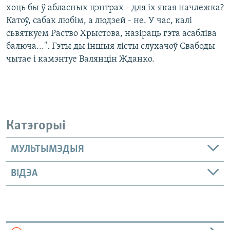
хоць бы ў абласных цэнтрах - для іх якая начлежка?
Катоў, сабак любім, а людзей - не. У час, калі
сьвяткуем Раство Хрыстова, назіраць гэта асабліва
балюча...". Гэты ды іншыя лісты слухачоў Свабоды
чытае і камэнтуе Валянцін Жданко.
Катэгорыі
МУЛЬТЫМЭДЫЯ
ВІДЭА