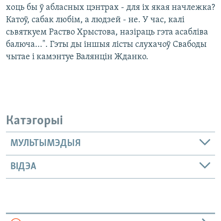
хоць бы ў абласных цэнтрах - для іх якая начлежка?
Катоў, сабак любім, а людзей - не. У час, калі
сьвяткуем Раство Хрыстова, назіраць гэта асабліва
балюча...". Гэты ды іншыя лісты слухачоў Свабоды
чытае і камэнтуе Валянцін Жданко.
Катэгорыі
МУЛЬТЫМЭДЫЯ
ВІДЭА