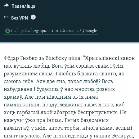
КУЛЬТУРА
МОВА
Падзяліцца
КАЛЯНДАР
НА ХВАЛЯХ СВАБОДЫ
Без VPN
Зрабіце Свабоду прыярытэтнай крыніцай ў Google
Фёдар Гнябко зь Віцебску піша: "Хрысьціянскі закон
нас вучыць любіць Бога ўсім сэрцам сваім і ўсім
разуменьнем сваім. І любіць блізкага свайго, як
самога сябе. Але дзе яна, такая любоў? Вось
набудавана і будуецца ў нас мноства розных
храмаў. Але пры ніводным зь іх няма
памяшканьня, прадугледжанага дзеля таго, каб
хоць гарбатай якой абагрэць беспрытульных. Ня
кажучы ўжо пра іншае. Гэтых бяздомных
валацугаў, у якіх, апроч торбы, нічога няма, вельмі
шмат паўсюль. Але ці знойдзецца ў нашай Беларусі,