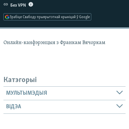
КУЛЬТУРА
МОВА
Без VPN
КАЛЯНДАР
НА ХВАЛЯХ СВАБОДЫ
Зрабіце Свабоду прыярытэтнай крыніцай ў Google
Онлайн-канфэрэнцыя з Франкам Вячоркам
Катэгорыі
МУЛЬТЫМЭДЫЯ
ВІДЭА