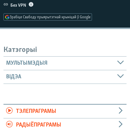
КУЛЬТУРА
МОВА
Без VPN
КАЛЯНДАР
НА ХВАЛЯХ СВАБОДЫ
Зрабіце Свабоду прыярытэтнай крыніцай ў Google
Катэгорыі
МУЛЬТЫМЭДЫЯ
ВІДЭА
ТЭЛЕПРАГРАМЫ
РАДЫЁПРАГРАМЫ