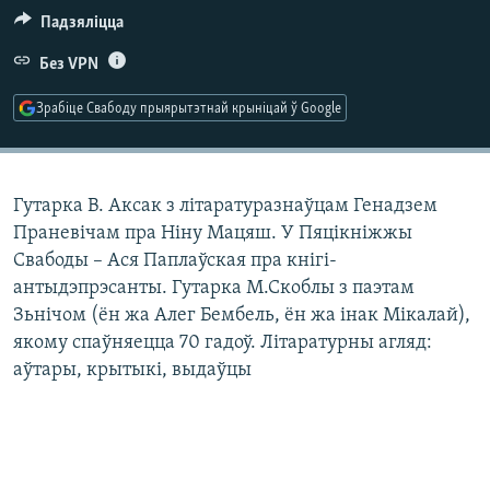
КУЛЬТУРА
МОВА
Падзяліцца
КАЛЯНДАР
НА ХВАЛЯХ СВАБОДЫ
Без VPN
Зрабіце Свабоду прыярытэтнай крыніцай ў Google
Гутарка В. Аксак з літаратуразнаўцам Генадзем
Праневічам пра Ніну Мацяш. У Пяцікніжжы
Свабоды – Ася Паплаўская пра кнігі-
антыдэпрэсанты. Гутарка М.Скоблы з паэтам
Зьнічом (ён жа Алег Бембель, ён жа інак Мікалай),
якому спаўняецца 70 гадоў. Літаратурны агляд:
аўтары, крытыкі, выдаўцы