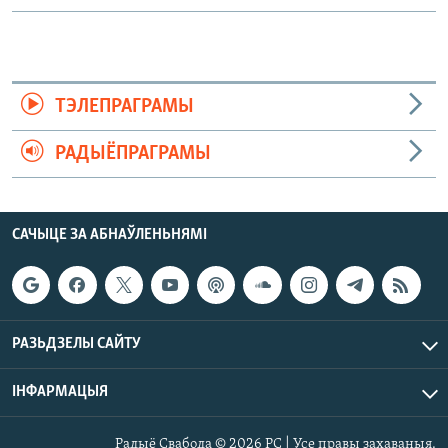
ТЭЛЕПРАГРАМЫ
РАДЫЁПРАГРАМЫ
САЧЫЦЕ ЗА АБНАЎЛЕНЬНЯМІ
РАЗЬДЗЕЛЫ САЙТУ
ІНФАРМАЦЫЯ
Радыё Свабода © 2026 РС | Усе правы захаваныя.