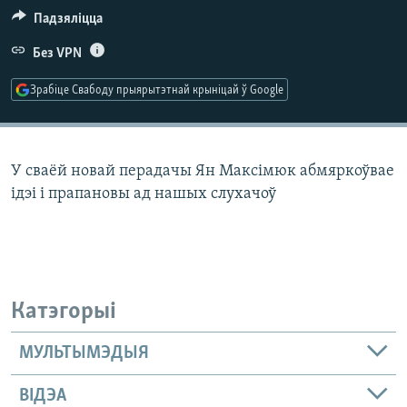
КУЛЬТУРА
МОВА
Падзяліцца
КАЛЯНДАР
НА ХВАЛЯХ СВАБОДЫ
Без VPN
Зрабіце Свабоду прыярытэтнай крыніцай ў Google
У сваёй новай перадачы Ян Максімюк абмяркоўвае
ідэі і прапановы ад нашых слухачоў
Катэгорыі
МУЛЬТЫМЭДЫЯ
ВІДЭА