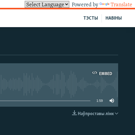
Powered by
Translate
ТЭСТЫ
НАВІНЫ
EMBED
able
1:59
Наўпроставы лінк
EMBED