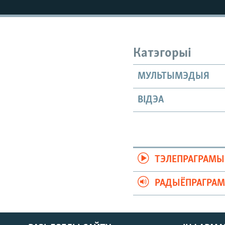
КАЛЯНДАР
НА ХВАЛЯХ СВАБОДЫ
Катэгорыі
МУЛЬТЫМЭДЫЯ
ВІДЭА
ТЭЛЕПРАГРАМЫ
РАДЫЁПРАГРА