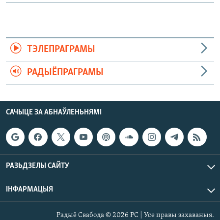
ТЭЛЕПРАГРАМЫ
РАДЫЁПРАГРАМЫ
САЧЫЦЕ ЗА АБНАЎЛЕНЬНЯМІ
РАЗЬДЗЕЛЫ САЙТУ
ІНФАРМАЦЫЯ
Радыё Свабода © 2026 РС | Усе правы захаваныя.