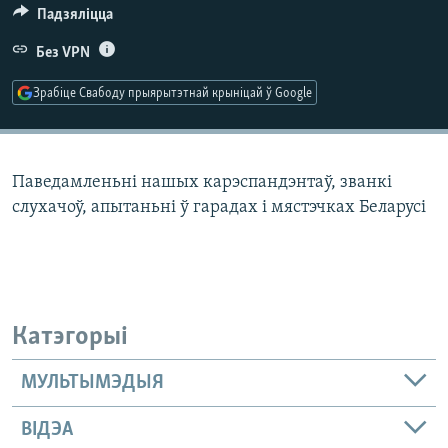
КУЛЬТУРА
МОВА
Падзяліцца
КАЛЯНДАР
НА ХВАЛЯХ СВАБОДЫ
Без VPN
Зрабіце Свабоду прыярытэтнай крыніцай ў Google
Паведамленьні нашых карэспандэнтаў, званкі
слухачоў, апытаньні ў гарадах і мястэчках Беларусі
Катэгорыі
МУЛЬТЫМЭДЫЯ
ВІДЭА