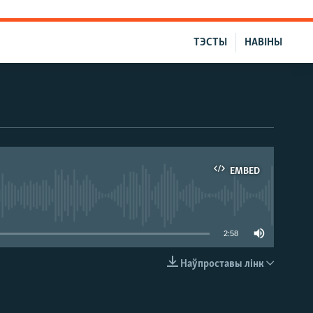
ТЭСТЫ
НАВІНЫ
EMBED
able
2:58
Наўпроставы лінк
EMBED