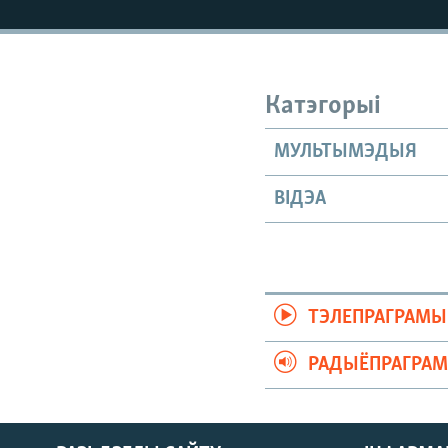
КАЛЯНДАР
НА ХВАЛЯХ СВАБОДЫ
Катэгорыі
МУЛЬТЫМЭДЫЯ
ВІДЭА
ТЭЛЕПРАГРАМЫ
РАДЫЁПРАГРА