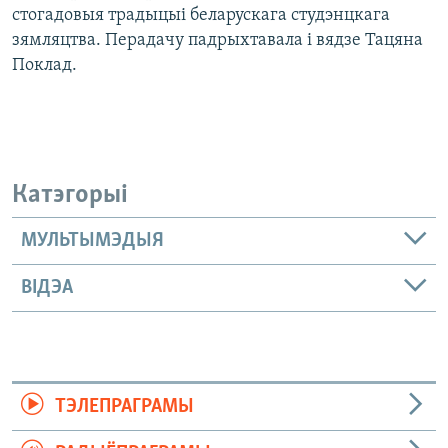
стогадовыя традыцыі беларускага студэнцкага
зямляцтва. Перадачу падрыхтавала і вядзе Тацяна
Поклад.
Катэгорыі
МУЛЬТЫМЭДЫЯ
ВІДЭА
ТЭЛЕПРАГРАМЫ