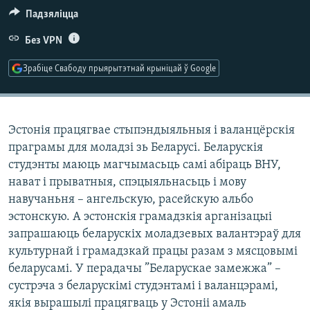
КУЛЬТУРА
МОВА
Падзяліцца
КАЛЯНДАР
НА ХВАЛЯХ СВАБОДЫ
Без VPN
Зрабіце Свабоду прыярытэтнай крыніцай ў Google
Эстонія працягвае стыпэндыяльныя і валанцёрскія
праграмы для моладзі зь Беларусі. Беларускія
студэнты маюць магчымасьць самі абіраць ВНУ,
нават і прыватныя, спэцыяльнасьць і мову
навучаньня – ангельскую, расейскую альбо
эстонскую. А эстонскія грамадзкія арганізацыі
запрашаюць беларускіх моладзевых валантэраў для
культурнай і грамадзкай працы разам з мясцовымі
беларусамі. У перадачы ”Беларускае замежжа” –
сустрэча з беларускімі студэнтамі і валанцэрамі,
якія вырашылі працягваць у Эстоніі амаль