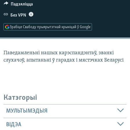
КУЛЬТУРА
МОВА
Падзяліцца
КАЛЯНДАР
НА ХВАЛЯХ СВАБОДЫ
Без VPN
Зрабіце Свабоду прыярытэтнай крыніцай ў Google
Паведамленьні нашых карэспандэнтаў, званкі
слухачоў, апытаньні ў гарадах і мястэчках Беларусі
Катэгорыі
МУЛЬТЫМЭДЫЯ
ВІДЭА