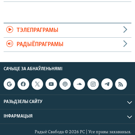
ТЭЛЕПРАГРАМЫ
РАДЫЁПРАГРАМЫ
САЧЫЦЕ ЗА АБНАЎЛЕНЬНЯМІ
РАЗЬДЗЕЛЫ САЙТУ
ІНФАРМАЦЫЯ
Радыё Свабода © 2026 РС | Усе правы захаваныя.