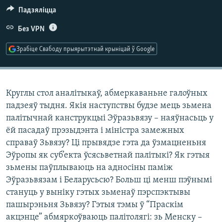
КУЛЬТУРА
МОВА
Падзяліцца
КАЛЯНДАР
НА ХВАЛЯХ СВАБОДЫ
Без VPN
Зрабіце Свабоду прыярытэтнай крыніцай ў Google
Круглы стол аналітыкаў, абмеркаваньне галоўных
падзеяў тыдня. Якія наступствы будзе мець зьмена
палітычнай канструкцыі Эўразьвязу – наяўнасьць у
ёй пасадаў прэзыдэнта і міністра замежных
справаў Зьвязу? Ці прывядзе гэта да ўзмацненьня
Эўропы як суб’екта ўсясьветнай палітыкі? Як гэтыя
зьмены паўплываюць на адносіны паміж
Эўразьвязам і Беларусьсю? Больш ці менш пэўнымі
стануць у выніку гэтых зьменаў пэрспэктывы
пашырэньня Зьвязу? Гэтыя тэмы ў “Праскім
акцэнце” абмяркоўваюць палітолягі: зь Менску –