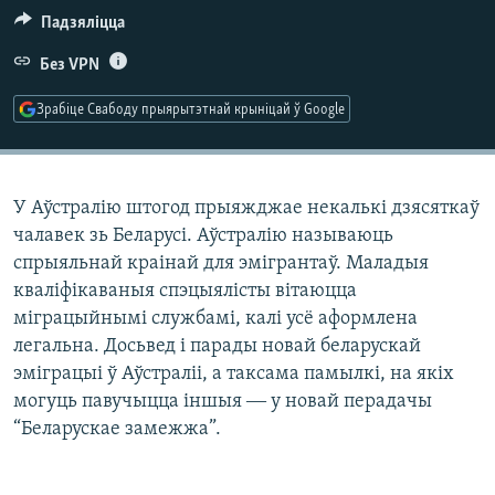
КУЛЬТУРА
МОВА
Падзяліцца
КАЛЯНДАР
НА ХВАЛЯХ СВАБОДЫ
Без VPN
Зрабіце Свабоду прыярытэтнай крыніцай ў Google
У Аўстралію штогод прыяжджае некалькі дзясяткаў
чалавек зь Беларусі. Аўстралію называюць
спрыяльнай краінай для эмігрантаў. Маладыя
кваліфікаваныя спэцыялісты вітаюцца
міграцыйнымі службамі, калі усё аформлена
легальна. Досьвед і парады новай беларускай
эміграцыі ў Аўстраліі, а таксама памылкі, на якіх
могуць павучыцца іншыя ― у новай перадачы
“Беларускае замежжа”.