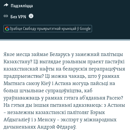
КУЛЬТУРА
МОВА
Падзяліцца
КАЛЯНДАР
НА ХВАЛЯХ СВАБОДЫ
Без VPN
Зрабіце Свабоду прыярытэтнай крыніцай ў Google
Якое месца займае Беларусь у замежнай палітыцы
Казахстану? Ці выглядае рэальным праект пастаўкі
казахстанскай нафты на беларускія перапрацоўчыя
прадпрыемствы? Ці можна чакаць, што ў рамках
Мытнага саюзу Кіеў і Астана могуць пайсьці на
больш шчыльнае супрацоўніцтва, каб
ураўнаважваць у рамках гэтага аб'яданьня Расею?
На гэтыя ды іншыя пытаньні адказваюць: з Астаны
– незалежны казахстанскі палітоляг Бэрык
Абдыгаліеў і з Менску – экспэрт у міжнародных
дачыненьнях Андрэй Фёдараў.