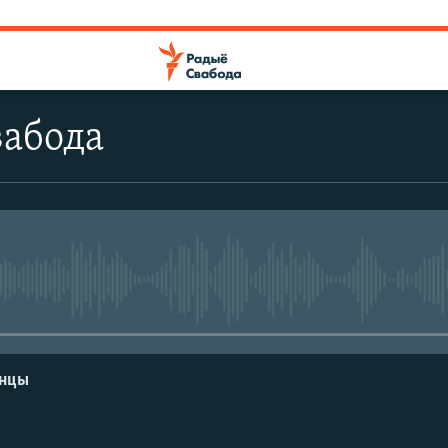
вабода
No media source currently avail
енцы