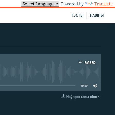
Powered by
Translate
ТЭСТЫ
НАВІНЫ
EMBED
able
59:59
Наўпроставы лінк
EMBED