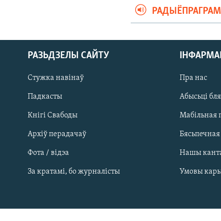
РАДЫЁПРАГРА
РАЗЬДЗЕЛЫ САЙТУ
ІНФАРМ
Стужка навінаў
Пра нас
Падкасты
Абысьці бл
Кнігі Свабоды
Мабільная 
Архіў перадачаў
Бясьпечная
Фота / відэа
Нашы кант
САЧЫЦЕ ЗА АБНАЎЛЕНЬНЯМІ
За кратамі, бо журналісты
Умовы кар