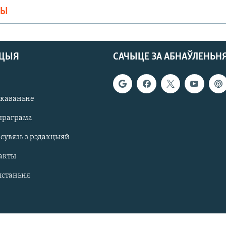
МЫ
АЦЫЯ
САЧЫЦЕ ЗА АБНАЎЛЕНЬН
якаваньне
праграма
 сувязь з рэдакцыяй
акты
ыстаньня