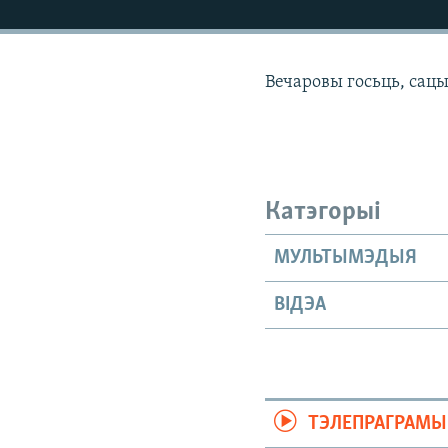
КАЛЯНДАР
НА ХВАЛЯХ СВАБОДЫ
Вечаровы госьць, сац
Катэгорыі
МУЛЬТЫМЭДЫЯ
ВІДЭА
ТЭЛЕПРАГРАМЫ