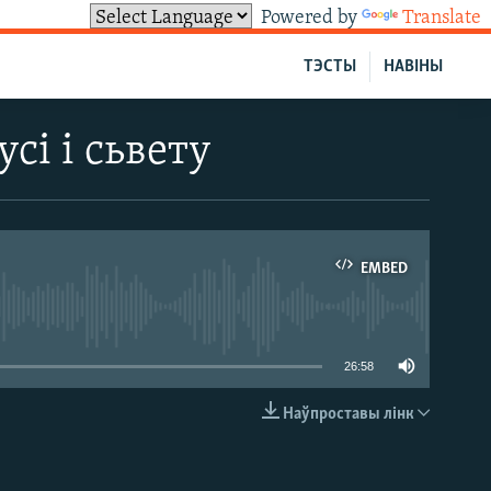
Powered by
Translate
ТЭСТЫ
НАВІНЫ
сі і сьвету
EMBED
able
26:58
Наўпроставы лінк
EMBED