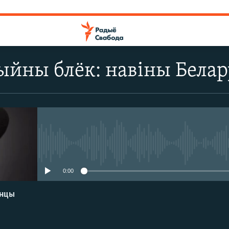
йны блёк: навіны Белару
No media source currently avail
0:00
енцы