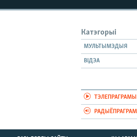
КАЛЯНДАР
НА ХВАЛЯХ СВАБОДЫ
Катэгорыі
МУЛЬТЫМЭДЫЯ
ВІДЭА
ТЭЛЕПРАГРАМЫ
РАДЫЁПРАГРА