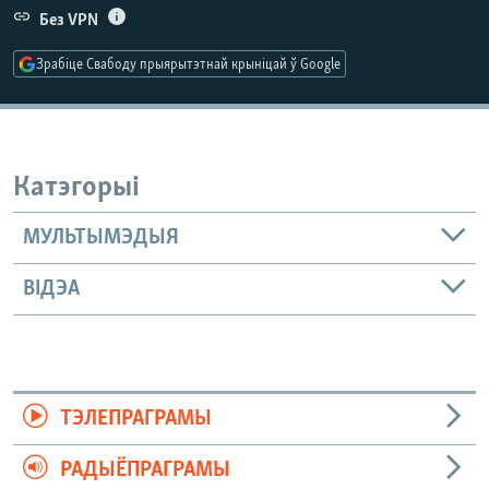
КУЛЬТУРА
МОВА
Без VPN
КАЛЯНДАР
НА ХВАЛЯХ СВАБОДЫ
Зрабіце Свабоду прыярытэтнай крыніцай ў Google
Катэгорыі
МУЛЬТЫМЭДЫЯ
ВІДЭА
ТЭЛЕПРАГРАМЫ
РАДЫЁПРАГРАМЫ