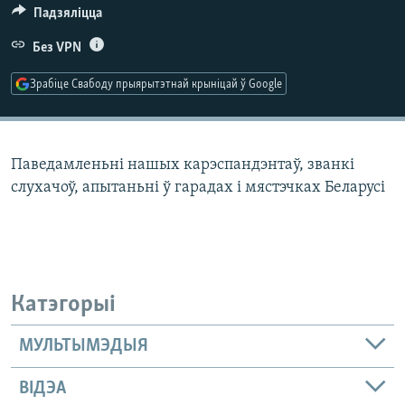
КУЛЬТУРА
МОВА
Падзяліцца
КАЛЯНДАР
НА ХВАЛЯХ СВАБОДЫ
Без VPN
Зрабіце Свабоду прыярытэтнай крыніцай ў Google
Паведамленьні нашых карэспандэнтаў, званкі
слухачоў, апытаньні ў гарадах і мястэчках Беларусі
Катэгорыі
МУЛЬТЫМЭДЫЯ
ВІДЭА