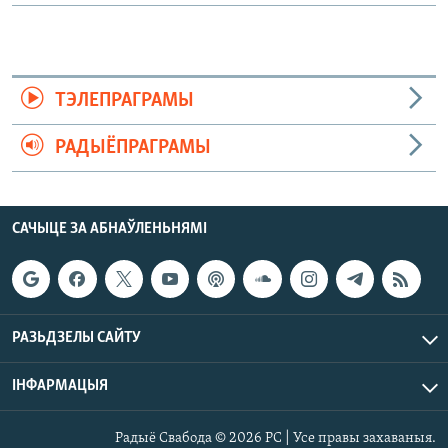
ТЭЛЕПРАГРАМЫ
РАДЫЁПРАГРАМЫ
САЧЫЦЕ ЗА АБНАЎЛЕНЬНЯМІ
РАЗЬДЗЕЛЫ САЙТУ
ІНФАРМАЦЫЯ
Радыё Свабода © 2026 РС | Усе правы захаваныя.