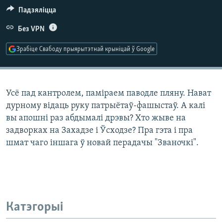
КУЛЬТУРА
МОВА
Падзяліцца
КАЛЯНДАР
НА ХВАЛЯХ СВАБОДЫ
Без VPN
Зрабіце Свабоду прыярытэтнай крыніцай ў Google
Усё пад кантролем, паміраем паводле пляну. Нават
дурному відаць руку патрыётаў-фашыстаў. А калі
вы апошні раз абдымалі дрэвы? Хто жыве на
задворках на Захадзе і Ўсходзе? Пра гэта і пра
шмат чаго іншага ў новай перадачы "Званочкі".
Катэгорыі