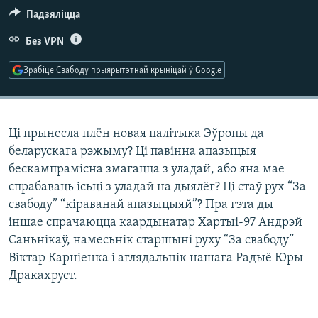
КУЛЬТУРА
МОВА
Падзяліцца
КАЛЯНДАР
НА ХВАЛЯХ СВАБОДЫ
Без VPN
Зрабіце Свабоду прыярытэтнай крыніцай ў Google
Ці прынесла плён новая палітыка Эўропы да
беларускага рэжыму? Ці павінна апазыцыя
бескампрамісна змагацца з уладай, або яна мае
спрабаваць ісьці з уладай на дыялёг? Ці стаў рух “За
свабоду” “кіраванай апазыцыяй”? Пра гэта ды
іншае спрачаюцца каардынатар Хартыі-97 Андрэй
Саньнікаў, намесьнік старшыні руху “За свабоду”
Віктар Карніенка і аглядальнік нашага Радыё Юры
Дракахруст.