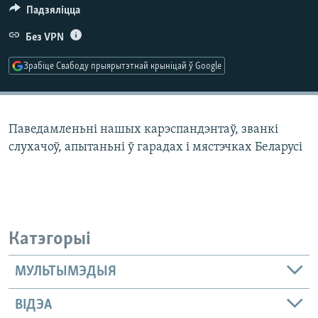
КУЛЬТУРА
МОВА
Падзяліцца
КАЛЯНДАР
НА ХВАЛЯХ СВАБОДЫ
Без VPN
Зрабіце Свабоду прыярытэтнай крыніцай ў Google
Паведамленьні нашых карэспандэнтаў, званкі
слухачоў, апытаньні ў гарадах і мястэчках Беларусі
Катэгорыі
МУЛЬТЫМЭДЫЯ
ВІДЭА