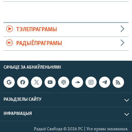
ТЭЛЕПРАГРАМЫ
РАДЫЁПРАГРАМЫ
САЧЫЦЕ ЗА АБНАЎЛЕНЬНЯМІ
РАЗЬДЗЕЛЫ САЙТУ
ІНФАРМАЦЫЯ
Радыё Свабода © 2026 РС | Усе правы захаваныя.