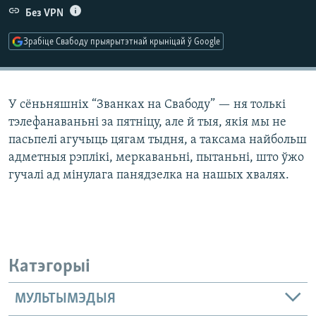
КУЛЬТУРА
МОВА
Без VPN
КАЛЯНДАР
НА ХВАЛЯХ СВАБОДЫ
Зрабіце Свабоду прыярытэтнай крыніцай ў Google
У сёньняшніх “Званках на Свабоду” — ня толькі
тэлефанаваньні за пятніцу, але й тыя, якія мы не
пасьпелі агучыць цягам тыдня, а таксама найбольш
адметныя рэплікі, меркаваньні, пытаньні, што ўжо
гучалі ад мінулага панядзелка на нашых хвалях.
Катэгорыі
МУЛЬТЫМЭДЫЯ