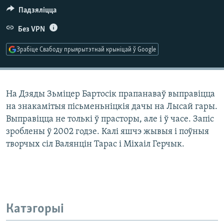
КУЛЬТУРА
МОВА
Падзяліцца
КАЛЯНДАР
НА ХВАЛЯХ СВАБОДЫ
Без VPN
Зрабіце Свабоду прыярытэтнай крыніцай ў Google
На Дзяды Зьміцер Бартосік прапанаваў выправіцца
на знакамітыя пісьменьніцкія дачы на Лысай гары.
Выправіцца не толькі ў прасторы, але і ў часе. Запіс
зроблены ў 2002 годзе. Калі яшчэ жывыя і поўныя
творчых сіл Валянцін Тарас і Міхаіл Герчык.
Катэгорыі