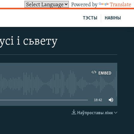
Powered by
Translate
ТЭСТЫ
НАВІНЫ
сі і сьвету
EMBED
able
18:42
Наўпроставы лінк
EMBED