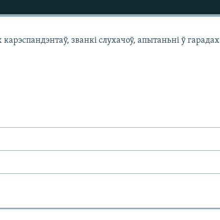
арэспандэнтаў, званкі слухачоў, апытаньні ў гарадах 