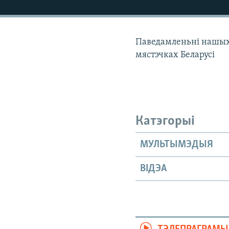
КАЛЯНДАР
НА ХВАЛЯХ СВАБОДЫ
Паведамленьні нашых к
мястэчках Беларусі
Катэгорыі
МУЛЬТЫМЭДЫЯ
ВІДЭА