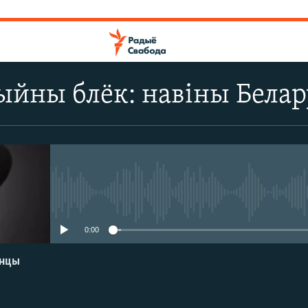
йны блёк: навіны Белару
No media source currently avail
0:00
енцы