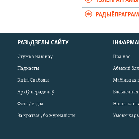
ТЭЛЕПРАГРАМЫ
РАДЫЁПРАГРА
РАЗЬДЗЕЛЫ САЙТУ
ІНФАРМ
Стужка навінаў
Пра нас
Падкасты
Абысьці бл
Кнігі Свабоды
Мабільная 
Архіў перадачаў
Бясьпечная
Фота / відэа
Нашы кант
САЧЫЦЕ ЗА АБНАЎЛЕНЬНЯМІ
За кратамі, бо журналісты
Умовы кар