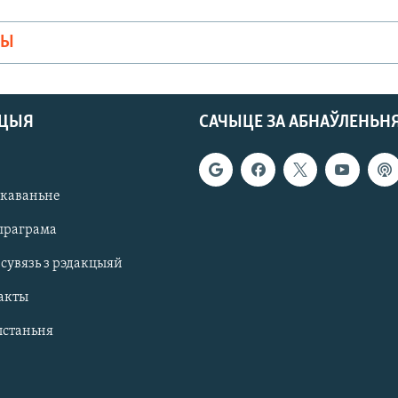
МЫ
АЦЫЯ
САЧЫЦЕ ЗА АБНАЎЛЕНЬН
якаваньне
праграма
 сувязь з рэдакцыяй
акты
ыстаньня